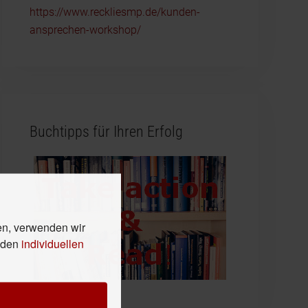
https://www.reckliesmp.de/kunden-
ansprechen-workshop/
Buchtipps für Ihren Erfolg
en, verwenden wir
n den
individuellen