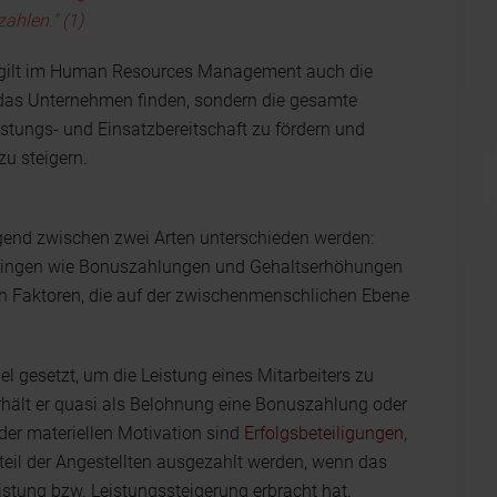
ahlen." (1)
 gilt im Human Resources Management auch die
ür das Unternehmen finden, sondern die gesamte
istungs- und Einsatzbereitschaft zu fördern und
u steigern.
end zwischen zwei Arten unterschieden werden:
 Dingen wie Bonuszahlungen und Gehaltserhöhungen
en Faktoren, die auf der zwischenmenschlichen Ebene
l gesetzt, um die Leistung eines Mitarbeiters zu
erhält er quasi als Belohnung eine Bonuszahlung oder
der materiellen Motivation sind
Erfolgsbeteiligungen
,
teil der Angestellten ausgezahlt werden, wenn das
stung bzw. Leistungssteigerung erbracht hat.