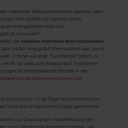
 den materiellen Motivationsanreizen gehören, wenn
iedigen: Wer arbeitet nicht gerne in einem
ng seiner Angestellten sorgt und
gschaft organisiert?
ereich der
indirekten materiellen Motivationsanreize
ganz einfach eine gute Kaffeemaschine sein, die im
hasen, in denen sie einen "Durchhänger" haben, zu
verhilft. So bietet zum Beispiel das Unternehmen
sungen für unterschiedliche Betriebe in den
coffeeservice.de/de/loesungen/buero-und-
 nur kurzzeitig - in der Regel wird die Motivation
ert, bis er sich an das höhere Entgelt gewöhnt hat.
ktoren aus: Diese stärken die Identifikation der
ern somit die gesamte Arbeitsatmosphäre - wer