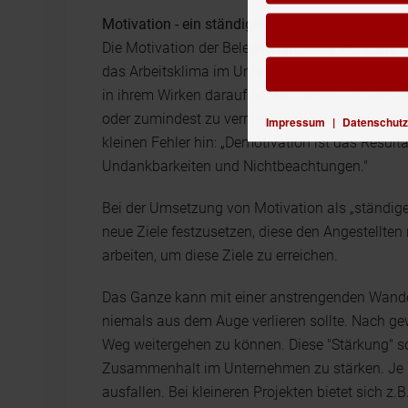
Motivation - ein ständiger Prozess
Die Motivation der Belegschaft sollte ein völlig 
das Arbeitsklima im Unternehmen zu tun, reich
in ihrem Wirken darauf achten, negatives Verhal
oder zumindest zu verringern. Sigrun Hopfensper
Impressum
|
Datenschutz
kleinen Fehler hin: „Demotivation ist das Result
Undankbarkeiten und Nichtbeachtungen."
Bei der Umsetzung von Motivation als „ständige
neue Ziele festzusetzen, diese den Angestellt
arbeiten, um diese Ziele zu erreichen.
Das Ganze kann mit einer anstrengenden Wander
niemals aus dem Auge verlieren sollte. Nach g
Weg weitergehen zu können. Diese "Stärkung" so
Zusammenhalt im Unternehmen zu stärken. Je n
ausfallen. Bei kleineren Projekten bietet sich z.