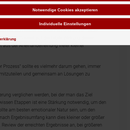
Notwendige Cookies akzeptieren
alltäglicher Prozess sein - einmal im Jahr etwas für
t
nicht
aus. Dies bedeutet auch, dass Führungskräfte
Individuelle Einstellungen
ten bei sich selbst zu erkennen und zu vermeiden
ger (1967) weist auf die fatale Wirkung dieser
erklärung
at aus der Aneinanderreihung vieler kleiner
r Prozess" sollte es vielmehr darum gehen, immer
en mitzuteilen und gemeinsam an Lösungen zu
ung verglichen werden, bei der man das Ziel
ewissen Etappen ist eine Stärkung notwendig, um den
llte am besten emotionaler Natur sein, um den
ach Ergebnisumfang kann dies kleiner oder größer
B. Review der erreichten Ergebnisse an, bei größeren