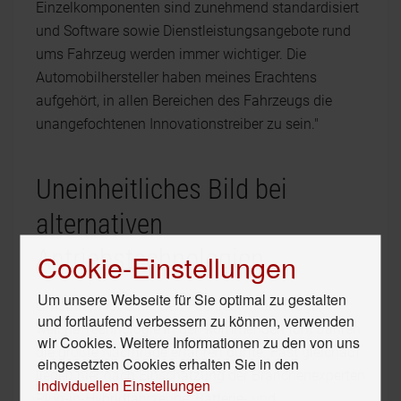
Einzelkomponenten sind zunehmend standardisiert
und Software sowie Dienstleistungsangebote rund
ums Fahrzeug werden immer wichtiger. Die
Automobilhersteller haben meines Erachtens
aufgehört, in allen Bereichen des Fahrzeugs die
unangefochtenen Innovationstreiber zu sein."
Uneinheitliches Bild bei
alternativen
Antriebstechnologien
Cookie-Einstellungen
Um unsere Webseite für Sie optimal zu gestalten
Umstritten ist unter den Fachleuten die Frage,
und fortlaufend verbessern zu können, verwenden
welche Technologie in den kommenden fünf Jahren
wir Cookies. Weitere Informationen zu den von uns
die größte Nachfrage erfahren dürfte. Fast gleichauf
eingesetzten Cookies erhalten Sie in den
liegen hier nach Einschätzung der Branchenexperten
individuellen Einstellungen
Plug-in-Hybridfahrzeuge, Batterie- und