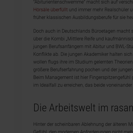
"Abiturientenschwemme" macht sich auf verschie
Hörsäle überfüllt
und immer mehr Realschüler un
früher klassischen Ausbildungsberufe für sie h
Doch auch in Deutschlands Büroetagen macht sic
über die Kombi „Mittlere Reife und kaufmännis
jungen Berufsanfängern mit Abitur und BWL-St
Konflikte ab. Die jungen Akademiker halten sich
wollen flugs ihre im Studium gelernten Theorien
größere Berufserfahrung pochen und der jungen
Beim Management ist hier Fingerspitzengefühl g
im Idealfall zu erreichen, das beide voneinander 
Die Arbeitswelt im rasa
Hinter der scheinbaren Ablehnung der älteren Mi
Gefühl, den modernen Anforderungen nicht mehr 