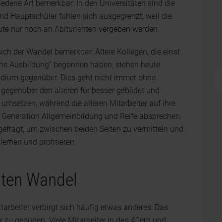
dene Art bemerkbar: In den Universitäten sind die
d Hauptschüler fühlen sich ausgegrenzt, weil die
eute nur noch an Abiturienten vergeben werden.
h der Wandel bemerkbar: Ältere Kollegen, die einst
che Ausbildung“ begonnen haben, stehen heute
udium gegenüber. Dies geht nicht immer ohne
 gegenüber den älteren für besser gebildet und
 umsetzen, während die älteren Mitarbeiter auf ihre
 Generation Allgemeinbildung und Reife absprechen.
efragt, um zwischen beiden Seiten zu vermitteln und
lernen und profitieren.
nten Wandel
tarbeiter verbirgt sich häufig etwas anderes: Das
zu genügen. Viele Mitarbeiter in den 40ern und