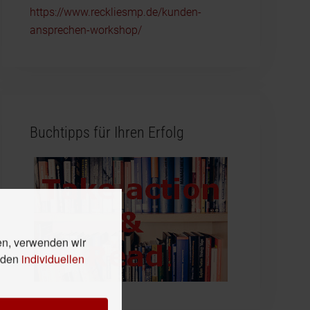
https://www.reckliesmp.de/kunden-
ansprechen-workshop/
Buchtipps für Ihren Erfolg
en, verwenden wir
n den
individuellen