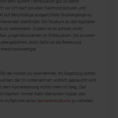
 mit dem System Fernstudium gut zu Recht
ich vor Ort nach privaten Fachhochschulen und
t auf Berufstätige ausgerichtete Studiengänge an,
henenden stattfindet. Ein Studium an der regulären
ob zu vereinbaren. Zudem ist es schwer, einen
ßen junge Abiturienten im Erststudium. Die privaten
udiengebühren, doch dafür ist die Betreuung
 meist hochwertiger.
n Teil der Kosten zu übernehmen. Im Gegenzug achtet
wählen, der im Unternehmen wirklich gebraucht wird
ht dem Karrieresprung nichts mehr im Weg. Das
ahlt machen: Immer mehr Menschen nutzen das
bys im Rahmen eines
Seniorenstudiums
zu vertiefen.