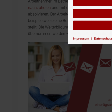
Arbeitnehmer im Betrieb. Es ist beispielsweise l
nachzuholen
und mit der Studienberechtigung i
absolvieren. Der Arbeitgeber kann hier viel zur M
beispielsweise eine Beförderung und einen höh
stellt. Die Weiterbildungskosten können unter 
übernommen werden – eine Win-Win-Situation fü
Impressum
|
Datenschutz