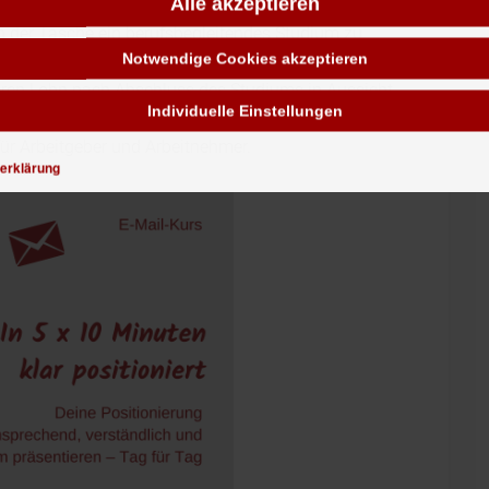
Alle akzeptieren
eicht möglich,
das Abitur im Fernstudium
n der Tasche ein berufsbegleitendes Studium zu
Notwendige Cookies akzeptieren
otivation der Mitarbeiter beitragen, indem er
eren Lohn nach Abschluss des Studiums in Aussicht
Individuelle Einstellungen
Umständen auch teilweise von der
Agentur für Arbeit
r Arbeitgeber und Arbeitnehmer.
erklärung