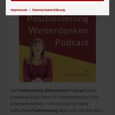
Impressum
|
Datenschutzerklärung
Der
Positionierung Weiterdenken Podcast
ist die
kompakte Audio-Show für Selbständige und Solo-
UnternehmerInnen – mit viel Input für Deine
treffsichere
Positionierung
, aber auch mit dem Blick