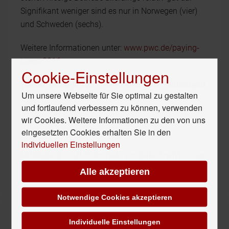
Signifikant weniger sind es nur in Norwegen (vier)
und Schweden (sechs).
Weitere Informationen unter:
www.pwc.de/paying-
taxes-2016
Cookie-Einstellungen
Weitere Beiträge zum Thema Deutscher Mittelstand
Um unsere Webseite für Sie optimal zu gestalten
und fortlaufend verbessern zu können, verwenden
Deutscher Mittelstand nutzt Gewinne nicht optimal
wir Cookies. Weitere Informationen zu den von uns
eingesetzten Cookies erhalten Sie in den
Zu wenig Investitionen im Mittelstand
individuellen Einstellungen
Mittelstand nutzt Potenziale von Data Analytics nur
partiell
Alle akzeptieren
Notwendige Cookies akzeptieren
Unser Hör-Tipp
Individuelle Einstellungen