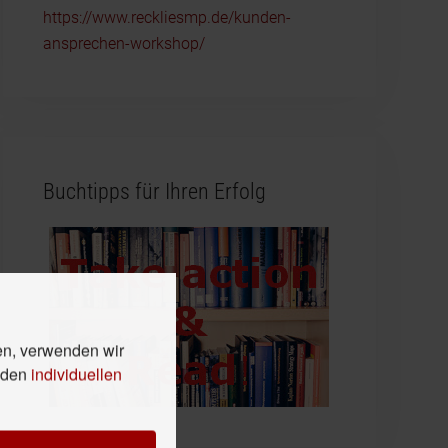
https://www.reckliesmp.de/kunden-
ansprechen-workshop/
Buchtipps für Ihren Erfolg
en, verwenden wir
n den
individuellen