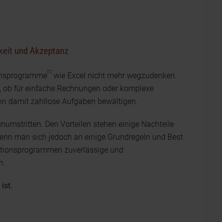
gkeit und Akzeptanz
[1]
ionsprogramme
wie Excel nicht mehr wegzudenken.
, ob für einfache Rechnungen oder komplexe
nn damit zahllose Aufgaben bewältigen.
unumstritten. Den Vorteilen stehen einige Nachteile
Wenn man sich jedoch an einige Grundregeln und Best
lationsprogrammen zuverlässige und
n.
ist.