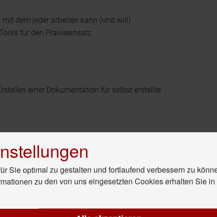
 mit dem jeder arbeiten kann (und will)
ools für den Praxiseinsatz
ellen einer Dokumentation für selbst erstellte
nstellungen
ichte von dem kleinen Excel-Tool das sein Glück
r Sie optimal zu gestalten und fortlaufend verbessern zu könn
rmationen zu den von uns eingesetzten Cookies erhalten Sie i
rem Artikel