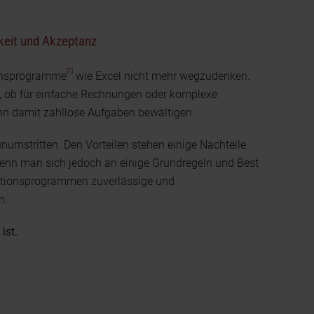
gkeit und Akzeptanz
[1]
ionsprogramme
wie Excel nicht mehr wegzudenken.
, ob für einfache Rechnungen oder komplexe
nn damit zahllose Aufgaben bewältigen.
unumstritten. Den Vorteilen stehen einige Nachteile
Wenn man sich jedoch an einige Grundregeln und Best
lationsprogrammen zuverlässige und
n.
ist.