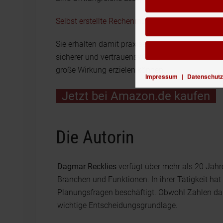
Selbst erstellte Rechenmodelle: Best Practices 
Sie erhalten damit praxiserprobte und umsetzbar
sicherer und vertrauenswürdiger machen. Lesen
große Wirkung erzielen können.
Impressum
|
Datenschutz
Jetzt bei Amazon.de kaufen
Die Autorin
Dagmar Recklies
verfügt über mehr als 20 Jahr
Branchen und Funktionen. In ihrer Tätigkeit hat
Planungsfragen beschäftigt. Obwohl Zahlen dabe
wichtige Entscheidungsgrundlage.