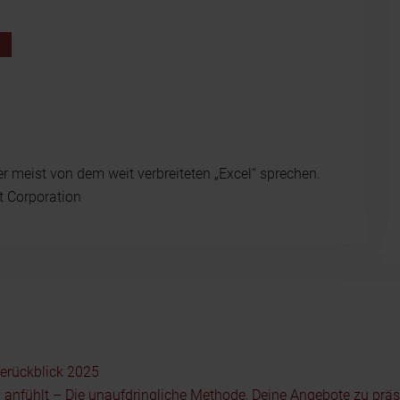
n
r meist von dem weit verbreiteten „Excel“ sprechen.
t Corporation
serückblick 2025
 anfühlt – Die unaufdringliche Methode, Deine Angebote zu präs