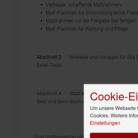
Vertrauen schaffende Maßnahmen
Best Practices zur Entwicklung eines Tools
Maßnahmen vor der Freigabe des fertigen T
Best Practices für Wartung und Pflege
Abschnitt 3
Hinweise und Vorlagen für das Erst
Excel-Tools
Cookie-Ei
Abschnitt 4 Statt eines Nachworts: Die Gesch
fand und dann doch unterging
Um unsere Webseite fü
Cookies. Weitere Info
Einstellungen
Eine Umfangreiche Leseprobe finden Sie in unse