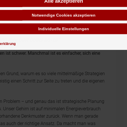
Alle akzeptieren
 Roman (Habe leider vergessen, aus welchem). Dort
Notwendige Cookies akzeptieren
ensichtlich mit den Ergebnissen eines Auftrags
Individuelle Einstellungen
nd they built better boxes.”
erklärung
 ist schwer. Manchmal ist es einfacher, sich eine
igen Grund, warum es so viele mittelmäßige Strategien
istig einen Schritt zur Seite zu treten und die eigenen
en Problem – und genau das ist strategische Planung
. Unser Gehirn ist auf minimalen Energieverbrauch
uf vorhandene Denkmuster zurück. Wenn man gerade
 das auch der richtige Ansatz. Da macht man was