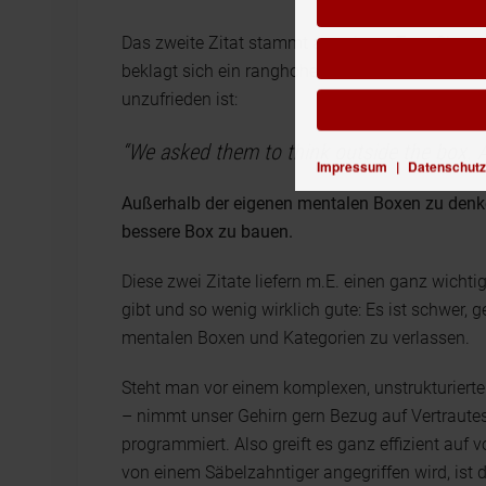
Das zweite Zitat stammt aus einem Tom Clancy
beklagt sich ein ranghoher CIA-Offizier, der off
unzufrieden ist:
“We asked them to think outside the box. A
Impressum
|
Datenschutz
Außerhalb der eigenen mentalen Boxen zu denken
bessere Box zu bauen.
Diese zwei Zitate liefern m.E. einen ganz wicht
gibt und so wenig wirklich gute: Es ist schwer, ge
mentalen Boxen und Kategorien zu verlassen.
Steht man vor einem komplexen, unstrukturiert
– nimmt unser Gehirn gern Bezug auf Vertrautes
programmiert. Also greift es ganz effizient a
von einem Säbelzahntiger angegriffen wird, ist