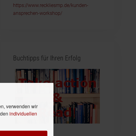
https://www.reckliesmp.de/kunden-
ansprechen-workshop/
Buchtipps für Ihren Erfolg
en, verwenden wir
n den
individuellen