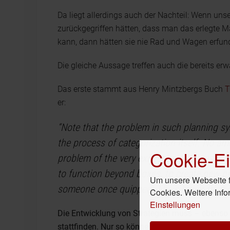
Da liegt allerdings auch der Nachteil: Wenn uns
zurückgegriffen hätten, dass man das erlegte M
kann, dann hätten sie nie Rad und Wagen erfun
Die gleiche Aussage treffen auch die bereits e
Das erste stammt aus Henry Mintzbergs Buch
T
er:
“Note that the problem in such planning sy
the process of categorization itself. No am
Cookie-Ei
problem of the very existence of boxes (...).
to function beyond boxes, to create new p
Um unsere Webseite fü
someone once quipped, ‘life is larger than o
Cookies. Weitere Info
Einstellungen
Die Entwicklung von Strategien muss – ebenso 
stattfinden. Nur so können neue Perspektiven u