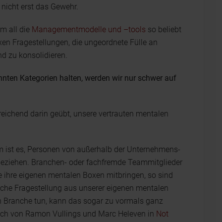
 nicht erst das Gewehr.
m all die
Managementmodelle und –tools
so beliebt
exen Fragestellungen, die ungeordnete Fülle an
nd zu konsolidieren.
nten Kategorien halten, werden wir nur schwer auf
reichend darin geübt, unsere vertrauten mentalen
m ist es, Personen von außerhalb der Unternehmens-
beziehen. Branchen- oder fachfremde Teammitglieder
e ihre eigenen mentalen Boxen mitbringen, so sind
sche Fragestellung aus unserer eigenen mentalen
n Branche tun, kann das sogar zu vormals ganz
uch von Ramon Vullings und Marc Heleven in
Not