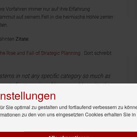
ere Vorfahren immer nur auf ihre Erfahrung
ammut auf seinem Fell in die heimische Höhle zerren
den.
rwähnten
Zitate
:
he Rise and Fall of Strategic Planning
. Dort schreibt
stems in not any specific category so much as
ount of rearranging of boxes could resolve the
nstellungen
 Strategy formation, like creativity (...), needs
erspectives as well as new combinations. As
r Sie optimal zu gestalten und fortlaufend verbessern zu könn
ur categories.’”
rmationen zu den von uns eingesetzten Cookies erhalten Sie i
wie Kreativität – außerhalb der (mentalen) Boxen
nd Ideen entstehen.