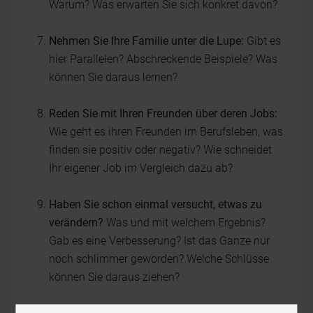
Warum? Was erwarten Sie sich konkret davon?
Nehmen Sie Ihre Familie unter die Lupe:
Gibt es
hier Parallelen? Abschreckende Beispiele? Was
können Sie daraus lernen?
Reden Sie mit Ihren Freunden über deren Jobs:
Wie geht es ihren Freunden im Berufsleben, was
finden sie positiv oder negativ? Wie schneidet
Ihr eigener Job im Vergleich dazu ab?
Haben Sie schon einmal versucht, etwas zu
verändern?
Was und mit welchem Ergebnis?
Gab es eine Verbesserung? Ist das Ganze nur
noch schlimmer geworden? Welche Schlüsse
können Sie daraus ziehen?