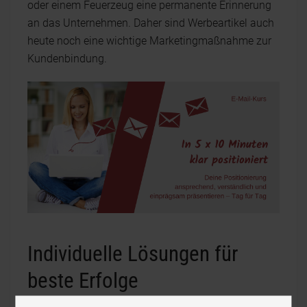
oder einem Feuerzeug eine permanente Erinnerung
an das Unternehmen. Daher sind Werbeartikel auch
heute noch eine wichtige Marketingmaßnahme zur
Kundenbindung.
Individuelle Lösungen für
beste Erfolge