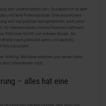
g sehr unterschiedlich sein. Grundsätzlich ist aber
te und reine Professionalität. Eine ansprechend
nung wird viel positiver wahrgenommen, auch wenn
rt. Ein Werbeprospekt unseres Fleischers Lehmann
iner fröhlichen Schrift und lockeren Worten. Als
n Briefen häufig bewusst seriös und sachlich.
rfolg signalisiert.
en Wirkung. Wer diese erkennen und steuern kann,
was dem Unternehmen nützt.
rung – alles hat eine
einer Drucksachen machen möchte, dem seien nun