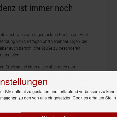
ndenz ist immer noch
eute nach wie vor mit gedruckten Briefen per Post
rsendung von Verträgen und Vereinbarungen, die
 aber auch persönliche Grüße zu besonderen
aterialien.
hen Drucksache kann diese aber auch das
ein schönes Corporate Design legt, die Drucksachen
nstellungen
ktionistisch ist, der transportiert dem Empfänger
 (und meine Produkte) sind wertvoll, hochwertig und
r Sie optimal zu gestalten und fortlaufend verbessern zu könn
Kunde mir genauso wertvoll
ist.
rmationen zu den von uns eingesetzten Cookies erhalten Sie i
 eine Investition