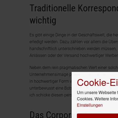
Traditionelle Korrespo
wichtig
Es gibt einige Dinge in der Geschäftswelt, die h
erledigt werden. Dazu zählen vor allem die Übe
handschriftlich unterschrieben werden müssen,
Anlässen oder der Versand hochwertiger Werbem
Neben dem rein pragmatischen Wert einer solc
Unternehmensimage pflegen. Wer viel Wert auf 
Cookie-Ei
in hochwertiger Form verschickt und dabei perfe
unterbewusst eine Botschaft: Mein Unternehmen
Um unsere Webseite fü
ich schicke diesen persönlichen Brief, weil
mein 
Cookies. Weitere Info
Einstellungen
Das Corporate Design ist