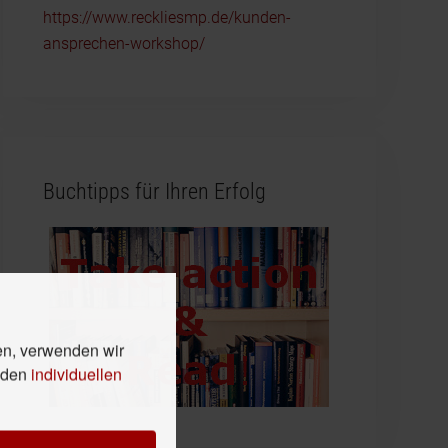
https://www.reckliesmp.de/kunden-
ansprechen-workshop/
Buchtipps für Ihren Erfolg
en, verwenden wir
n den
individuellen