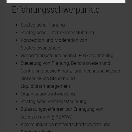
Erfahrungsschwerpunkte
Strategische Planung
Strategische Unternehmensführung
Konzeption und Moderation von
Strategieworkshops
Gesamtbanksteuerung inkl. Risikocontrolling
Steuerung von Planung, Berichtswesen und
Controlling sowie Finanz- und Rechnungswesen
einschließlich Steuern und
Liquiditätsmanagement
Organisationsentwicklung
Strategische Vertriebssteuerung
Zulassungsverfahren zur Erlangung von
Lizenzen nach § 32 KWG
Kommunikation mit Wirtschaftsprüfern und