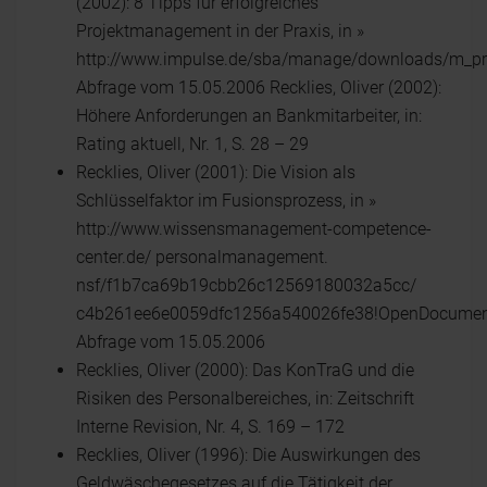
(2002): 8 Tipps für erfolgreiches
Projektmanagement in der Praxis, in »
http://www.impulse.de/sba/manage/downloads/m_pro
Abfrage vom 15.05.2006 Recklies, Oliver (2002):
Höhere Anforderungen an Bankmitarbeiter, in:
Rating aktuell, Nr. 1, S. 28 – 29
Recklies, Oliver (2001): Die Vision als
Schlüsselfaktor im Fusionsprozess, in »
http://www.wissensmanagement-competence-
center.de/ personalmanagement.
nsf/f1b7ca69b19cbb26c12569180032a5cc/
c4b261ee6e0059dfc1256a540026fe38!OpenDocumen
Abfrage vom 15.05.2006
Recklies, Oliver (2000): Das KonTraG und die
Risiken des Personalbereiches, in: Zeitschrift
Interne Revision, Nr. 4, S. 169 – 172
Recklies, Oliver (1996): Die Auswirkungen des
Geldwäschegesetzes auf die Tätigkeit der