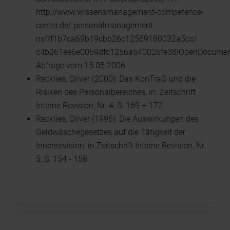
http://www.wissensmanagement-competence-
center.de/ personalmanagement.
nsf/f1b7ca69b19cbb26c12569180032a5cc/
c4b261ee6e0059dfc1256a540026fe38!OpenDocumen
Abfrage vom 15.05.2006
Recklies, Oliver (2000): Das KonTraG und die
Risiken des Personalbereiches, in: Zeitschrift
Interne Revision, Nr. 4, S. 169 – 172
Recklies, Oliver (1996): Die Auswirkungen des
Geldwäschegesetzes auf die Tätigkeit der
Innenrevision, in Zeitschrift Interne Revision, Nr.
5, S. 154 - 158