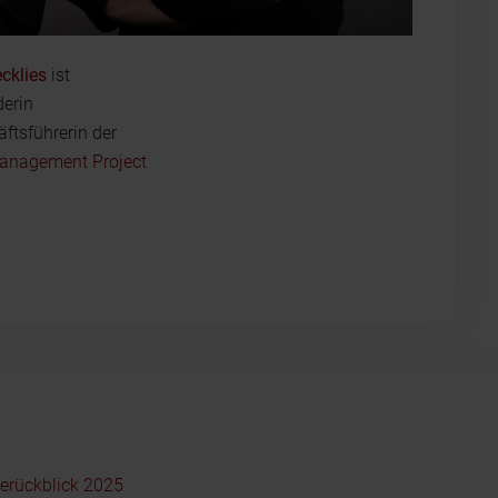
cklies
ist
erin
ftsführerin der
Management Project
serückblick 2025