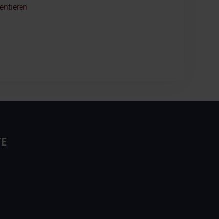
entieren
TE