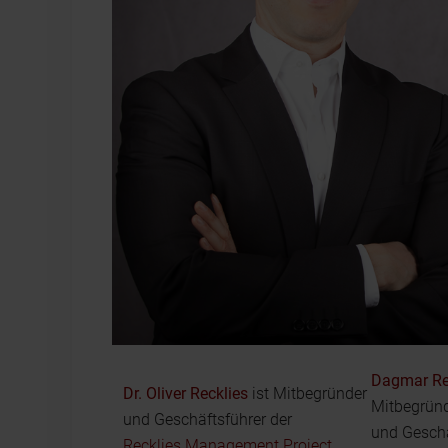
Dagmar Re
Dr. Oliver Recklies
ist Mitbegründer
Mitbegründ
und Geschäftsführer der
und Geschä
Recklies Management Project