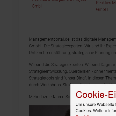
Recklies 
GmbH
.
GmbH
.
Managementportal.de ist das digitale Manage
GmbH - Die Strategieexperten. Wir sind Ihr Exper
Unternehmensführung, strategische Planung und
Wir sind die Strategieexperten. Wir sind Dagmar 
Strategieentwicklung, Querdenken - ohne "mental 
Strategietools sind "unser Ding". In diesen The
durch Workshops, Strategie-Coachings oder Vor
Cookie-Ei
Mehr dazu erfahren Sie auf unserer Unternehm
Um unsere Webseite fü
Cookies. Weitere Info