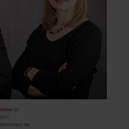
cklies
ist
erin
ftsführerin der