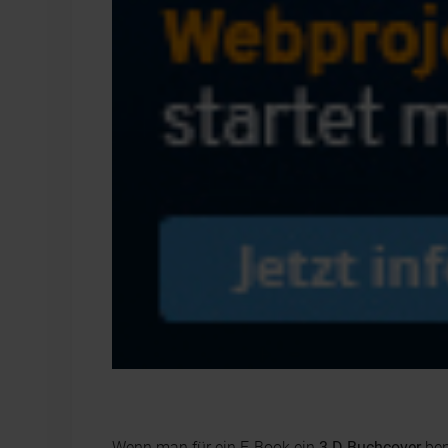
Wenn man für ein E-Book ein
3-D-Buchcover
ben