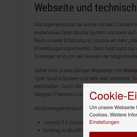
Webseite und technisc
Managementportal.de wurde mit dem Conten
kostenloses Open Source System und kann auf s
Nach unserer Erfahrung ist Joomla ein sehr „m
Einstellungsmöglichkeiten. Darin liegt nicht nu
Einsteiger sind von der Vielzahl der Möglichkeit
Daher sind unsere übrigen Webseiten mit
Wordp
Open Source System und sehr weit verbreitet. Di
erschließen. Durch die hohe Nuterzahl gibt es f
Cookie-Ei
Designs (Themes) und Bücher.
Um unsere Webseite fü
Als Einsteigerliteratur* können wir empfehlen:
Cookies. Weitere Info
Einstellungen
Joomla 3.3 logisch!: Erfolgreiche Webseit
Einstieg in WordPress 4: Mit Peter Müller er