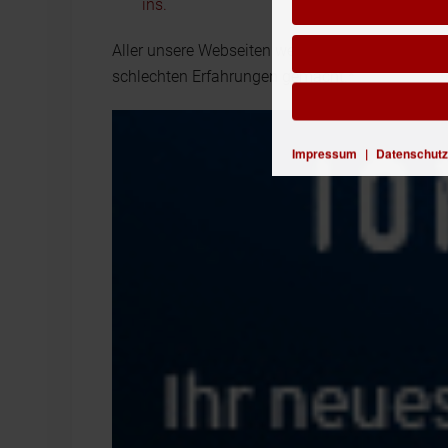
ins.
Aller unsere Webseiten werden bei 1&1 gehosted
schlechten Erfahrungen gemacht.*
Impressum
|
Datenschutz