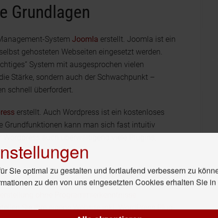
he Grundlagen
t-Management-System
Joomla
erstellt. Joomla ist ein
elbst gehosteten Webseiten eingesetzt werden.
ächtiges“ System mit ausgesprochen vielen
r die Stärke, sondern auch der Schwachpunkt –
en schnell überfordert.
ress
erstellt. Auch Wordpress ist ein kostenloses
e Grundfunktionen kann man sich fast intuitiv
ür Wordpress auch überwältigend viele Plugins,
nstellungen
r Sie optimal zu gestalten und fortlaufend verbessern zu könn
rmationen zu den von uns eingesetzten Cookies erhalten Sie i
enerstellung ohne Programmierkenntnisse
stellen Sie Ihre eigene Website inkl. WordPress Plug-