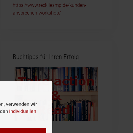
https://www.reckliesmp.de/kunden-
ansprechen-workshop/
Buchtipps für Ihren Erfolg
en, verwenden wir
n den
individuellen