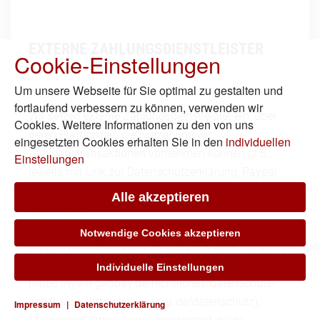
EXTERNE ZAHLUNGSDIENSTLEISTER
Cookie-Einstellungen
Um unsere Webseite für Sie optimal zu gestalten und
fortlaufend verbessern zu können, verwenden wir
Wir setzen externe Zahlungsdienstleister ein, über
Cookies. Weitere Informationen zu den von uns
deren Plattformen die Nutzer und wir
eingesetzten Cookies erhalten Sie in den
individuellen
Zahlungstransaktionen vornehmen können (z.B.,
Einstellungen
jeweils mit Link zur Datenschutzerklärung, Paypal
(https://www.paypal.com/de/webapps/mpp/ua/privacy-
Alle akzeptieren
full), Klarna
(https://www.klarna.com/de/datenschutz/), Skrill
Notwendige Cookies akzeptieren
(https://www.skrill.com/de/fusszeile/datenschutzrichtlinie/
Giropay
Individuelle Einstellungen
(https://www.giropay.de/rechtliches/datenschutz-
agb/), Visa (https://www.visa.de/datenschutz),
Impressum
|
Datenschutzerklärung