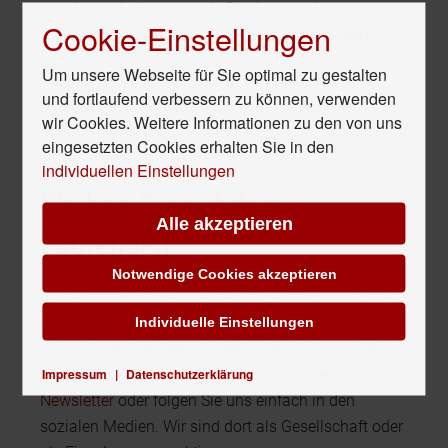
thematisch passende
Seminartermine
,
Cookie-Einstellungen
eigene
Literaturtipps und Buchrezensionen
.
Um unsere Webseite für Sie optimal zu gestalten
Als Online-Ressource-Center versammelt
und fortlaufend verbessern zu können, verwenden
managementportal.de das Know-how von
wir Cookies. Weitere Informationen zu den von uns
Management-Spezialisten.
eingesetzten Cookies erhalten Sie in den
individuellen Einstellungen
Bleiben Sie auf dem
Alle akzeptieren
Laufenden
Notwendige Cookies akzeptieren
In allen Inhaltskategorien ergänzen wir ständig neue
Beiträge, die Sie auf unserer
Startseite
in
Individuelle Einstellungen
chronologischer Reihenfolge finden. Schauen Sie
Impressum
|
Datenschutzerklärung
regelmäßig vorbei, abonnieren Sie unseren
Newsletter
oder folgen Sie uns einfach in den
sozialen Medien. Wir sind dort als Gesellschaft oder