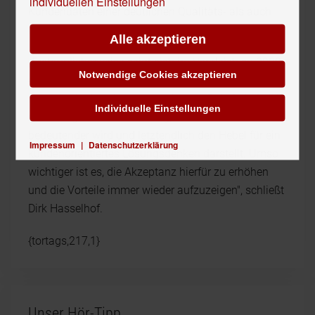
individuellen Einstellungen
Kundendaten einer deutlichen Qualitäts- als auch
der Anwendungsoptimierung.
Alle akzeptieren
„Erstaunlicherweise zeigt sich im Vergleich zu 2008
Notwendige Cookies akzeptieren
eine zurückhaltende Beurteilung des konkreten
Nutzens der Kundensegmentierung. Dabei sind sich
Individuelle Einstellungen
die Befragten durchaus einig, dass sie immer
bedeutender wird und letztendlich den Hebel für ein
Impressum
|
Datenschutzerklärung
kundenorientiertes Lösungsdenken darstellt. Umso
wichtiger ist es, die Akzeptanz hierfür zu erhöhen
und die Vorteile immer wieder aufzuzeigen", schließt
Dirk Hasselhof.
{tortags,217,1}
Unser Hör-Tipp