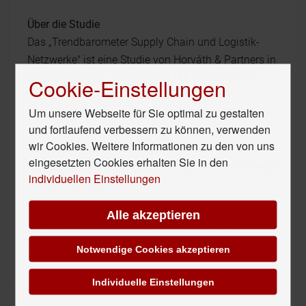
Über die Studie
Das „Trendbarometer Supply Chain und Logistik-
Netzwerke" ist eine Studie von Horváth & Partners in
Kooperation mit LOGISTIK HEUTE. Im März und
Cookie-Einstellungen
April 2012 wurden 171 Teilnehmer in
Um unsere Webseite für Sie optimal zu gestalten
Leitungsfunktionen zur Gestaltung, Organisation
und fortlaufend verbessern zu können, verwenden
und Planung der Supply Chain- und Logistik-
wir Cookies. Weitere Informationen zu den von uns
Netzwerke befragt. Beteiligt waren Unternehmen
eingesetzten Cookies erhalten Sie in den
verschiedenster Branchen in Deutschland, Österreich
individuellen Einstellungen
und der Schweiz.
Alle akzeptieren
Die vollständigen Studienergebnisse sind erhältlich
bei Jochen Kröber unter jkroeber(ÄT)horvath-
Notwendige Cookies akzeptieren
partners.com.
{tortags,102,1}
Individuelle Einstellungen