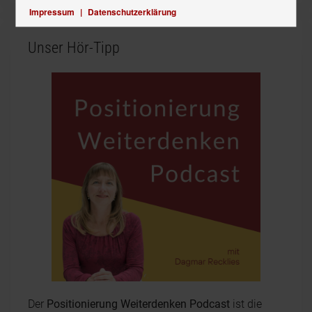
Impressum
|
Datenschutzerklärung
Unser Hör-Tipp
Der
Positionierung Weiterdenken Podcast
ist die