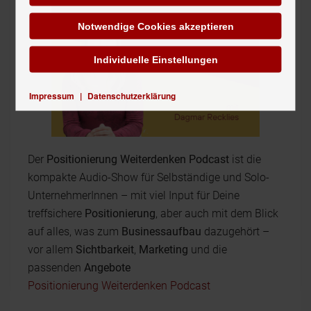
Notwendige Cookies akzeptieren
Individuelle Einstellungen
Impressum
|
Datenschutzerklärung
Der
Positionierung Weiterdenken Podcast
ist die
kompakte Audio-Show für Selbständige und Solo-
UnternehmerInnen – mit viel Input für Deine
treffsichere
Positionierung
, aber auch mit dem Blick
auf alles, was zum
Businessaufbau
dazugehört –
vor allem
Sichtbarkeit
,
Marketing
und die
passenden
Angebote
Positionierung Weiterdenken Podcast