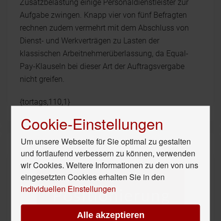
Zusatzbelastung einige Personaldienstleister zur
Aufgabe zwingen. Knapp vier von fünf Befragten
rechnen zudem vermehrt mit dem Abschluss von
Dienst- und Werkverträgen zu Lasten der
klassischen Arbeitnehmerüberlassung, da Equal-
Pay-Klauseln bei dieser Art der Auftragsvergabe
nicht greifen.
{tortags,110,1}
Cookie-Einstellungen
Um unsere Webseite für Sie optimal zu gestalten
Unser Hör-Tipp
und fortlaufend verbessern zu können, verwenden
wir Cookies. Weitere Informationen zu den von uns
eingesetzten Cookies erhalten Sie in den
individuellen Einstellungen
Alle akzeptieren