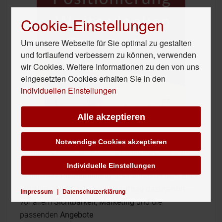
Cookie-Einstellungen
Um unsere Webseite für Sie optimal zu gestalten
und fortlaufend verbessern zu können, verwenden
wir Cookies. Weitere Informationen zu den von uns
eingesetzten Cookies erhalten Sie in den
individuellen Einstellungen
Alle akzeptieren
Der
Positionierung Weiterdenken Podcast
ist die
Notwendige Cookies akzeptieren
kompakte Audio-Show für Selbständige und Solo-
UnternehmerInnen – mit viel Input für Deine
Individuelle Einstellungen
treffsichere
Positionierung
, aber auch mit dem Blick
auf alles, was zum
Businessaufbau
dazugehört –
Impressum
|
Datenschutzerklärung
vor allem
Sichtbarkeit
,
Marketing
und die
passenden
Angebote