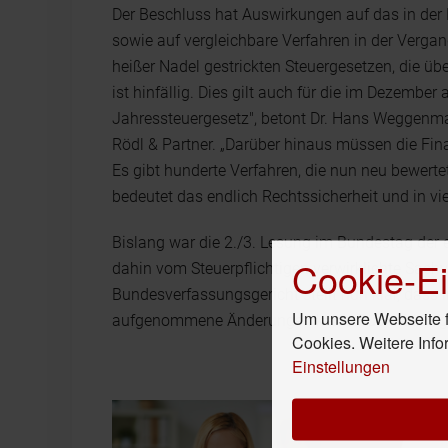
Der Beschluss hat Auswirkungen auf das in der
sowie auf vergleichbare Verfahren in der Verga
heißer Nadel gestrickten Steuergesetzen, die ü
ist hinfällig. Dies gilt auch für die im Dezem
Jahressteuergesetz", betont Dr. Hans Weggenman
Rödl & Partner. „Darüber hinaus müssen die Fin
Es gibt hunderte Verfahren, die nun neu bewert
bedeutet das endlich Rechtssicherheit und in vie
Bislang war die 2./3. Lesung im Bundestag der 
Cookie-Ei
dahin vom Steuerpflichtigen verwirklichte Sach
Bundesverfassungsgericht stellt nun klar, dass
Um unsere Webseite fü
aufgenommene Änderungen keine Rückwirkung e
Cookies. Weitere Info
Einstellungen