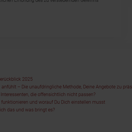
utlichen Erhöhung des zu versteuernden Gewinns
serückblick 2025
 anfühlt – Die unaufdringliche Methode, Deine Angebote zu präs
nteressenten, die offensichtlich nicht passen?
5 funktionieren und worauf Du Dich einstellen musst
ch das und was bringt es?