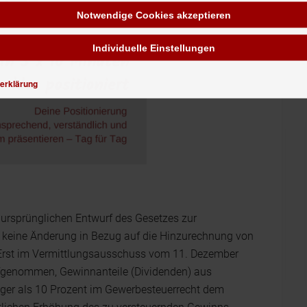
Notwendige Cookies akzeptieren
Individuelle Einstellungen
erklärung
 ursprünglichen Entwurf des Gesetzes zur
 keine Änderung in Bezug auf die Hinzurechnung von
 Erst im Vermittlungsausschuss vom 11. Dezember
fgenommen, Gewinnanteile (Dividenden) aus
ger als 10 Prozent im Gewerbesteuerrecht dem