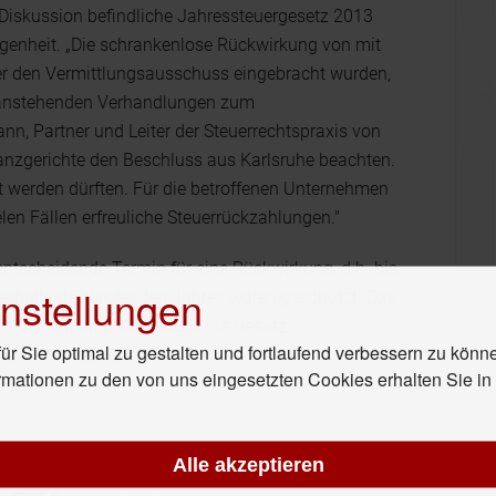
 Diskussion befindliche Jahressteuergesetz 2013
ngenheit. „Die schrankenlose Rückwirkung von mit
ber den Vermittlungsausschuss eingebracht wurden,
ber anstehenden Verhandlungen zum
n, Partner und Leiter der Steuerrechtspraxis von
anzgerichte den Beschluss aus Karlsruhe beachten.
et werden dürften. Für die betroffenen Unternehmen
len Fällen erfreuliche Steuerrückzahlungen."
entscheidende Termin für eine Rückwirkung, d.h. bis
nstellungen
verhalte des laufenden Jahres waren geschützt. Das
 im Vermittlungsausschuss ins Gesetz
r Sie optimal zu gestalten und fortlaufend verbessern zu könn
ntfalten dürfen.
rmationen zu den von uns eingesetzten Cookies erhalten Sie i
Alle akzeptieren