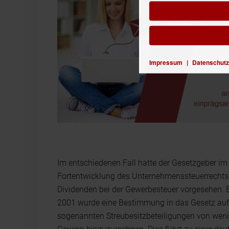
Impressum
|
Datenschutz
Im entschiedenen Fall hatte der Gesetzgeber im
Fortentwicklung des Unternehmenssteuerrechts
Dividenden bei der Gewerbesteuer vorgesehen.
2001 wurde eine Bestimmung in das Gesetz au
sogenannten Streubesitzbeteiligungen von weni