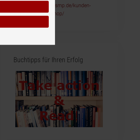
https://www.reckliesmp.de/kunden-
ansprechen-workshop/
Buchtipps für Ihren Erfolg