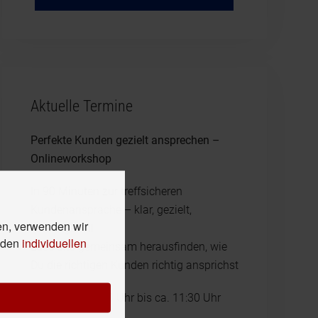
Aktuelle Termine
Perfekte Kunden gezielt ansprechen –
Onlineworkshop
In 90 Minuten zur treffsicheren
Kundenansprache – klar, gezielt,
en, verwenden wir
wirkungsvoll
n den
individuellen
Lass uns gemeinsam herausfinden, wie
Du die richtigen Kunden richtig ansprichst
23.3.2025, 10:00 Uhr bis ca. 11:30 Uhr