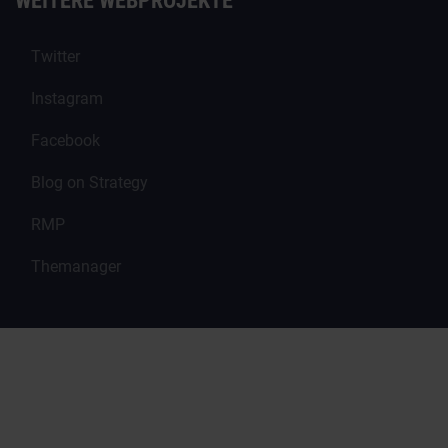
WEITERE WEBPROJEKTE
Twitter
Instagram
Facebook
Blog on Strategy
RMP
Themanager