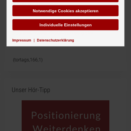
Januar 2013 beginnen.
Notwendige Cookies akzeptieren
Weitere Informationen zum Programm erhalten Sie
Individuelle Einstellungen
unter
http://master.monaco.edu/master-
programs/master-digital-marketing.cfm
Impressum
|
Datenschutzerklärung
{tortags,166,1}
Unser Hör-Tipp