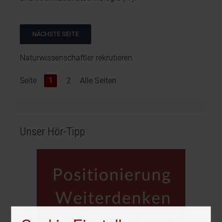
NÄCHSTE SEITE
Naturwissenschaftler rekrutieren
Seite
1
2
Alle Seiten
Unser Hör-Tipp