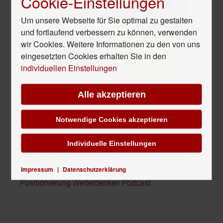
Cookie-Einstellungen
Um unsere Webseite für Sie optimal zu gestalten
und fortlaufend verbessern zu können, verwenden
wir Cookies. Weitere Informationen zu den von uns
eingesetzten Cookies erhalten Sie in den
individuellen Einstellungen
Der
Positionierung Weiterdenken Podcast
ist die
Alle akzeptieren
kompakte Audio-Show für Selbständige und Solo-
UnternehmerInnen – mit viel Input für Deine
Notwendige Cookies akzeptieren
treffsichere
Positionierung
, aber auch mit dem Blick
Individuelle Einstellungen
auf alles, was zum
Businessaufbau
dazugehört –
vor allem
Sichtbarkeit
,
Marketing
und die
Impressum
|
Datenschutzerklärung
passenden
Angebote
Positionierung Weiterdenken Podcast