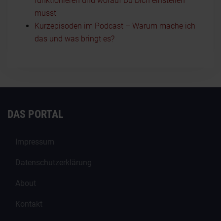
funktionieren und worauf Du Dich einstellen
musst
Kurzepisoden im Podcast – Warum mache ich
das und was bringt es?
DAS PORTAL
Impressum
Datenschutzerklärung
About
Kontakt