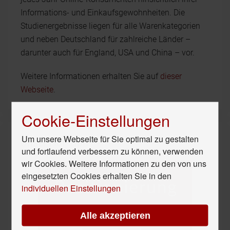
Informations- und Einkaufsgewohnheiten. Die
Studienergebnisse liegen für alle Warenkategorien
und neben Deutschland für zahlreiche Länder –
darunter auch für England, USA und China – vor.
Weitere Informationen erhalten Sie auf
dieser
Webseite
.
Cookie-Einstellungen
Um unsere Webseite für Sie optimal zu gestalten
Unser Hör-Tipp
und fortlaufend verbessern zu können, verwenden
wir Cookies. Weitere Informationen zu den von uns
eingesetzten Cookies erhalten Sie in den
individuellen Einstellungen
Alle akzeptieren