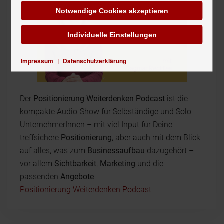
Notwendige Cookies akzeptieren
Individuelle Einstellungen
Impressum
|
Datenschutzerklärung
Der
Positionierung Weiterdenken Podcast
ist die
kompakte Audio-Show für Selbständige und Solo-
UnternehmerInnen – mit viel Input für Deine
treffsichere
Positionierung
, aber auch mit dem Blick
auf alles, was zum
Businessaufbau
dazugehört –
vor allem
Sichtbarkeit
,
Marketing
und die
passenden
Angebote
Positionierung Weiterdenken Podcast