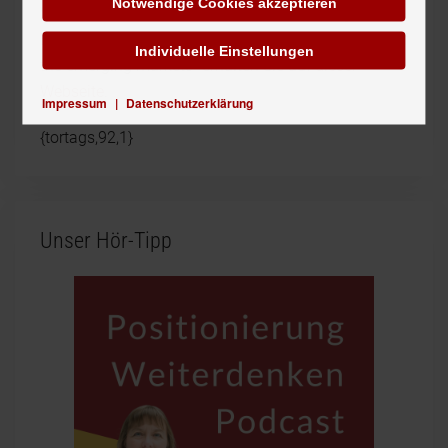
Notwendige Cookies akzeptieren
Weitere Informationen sowie die Studie „Project
Blue: Capitalising on the rise and interconnectivity of
Individuelle Einstellungen
the emerging markets" erhalten Sie auf
dieser
Webseite
.
Impressum
|
Datenschutzerklärung
{tortags,92,1}
Unser Hör-Tipp