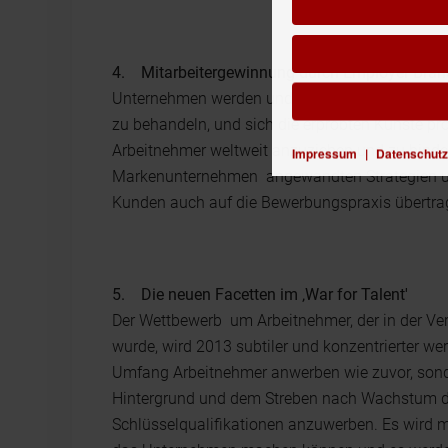
4. Mitarbeitergewinnung durch Employer Bran
Unternehmen werden und müssen beginnen, Kan
zu behandeln, und sich die erprobten Künste p
Arbeitnehmer weltweit anzuziehen und zu binden
Impressum
|
Datenschutz
Markenunternehmen angewandten Strategien u
Kunden auch auf die Bewerbungspraxis übertra
5. Die neuen Facetten im ‚War for Talent'
Der Wettbewerb um Arbeitnehmer, der in der Ver
wurde, wird 2013 subtiler und konzentrierter 
Umfang Arbeitnehmer anwerben wie zuvor, sond
Hintergrund und dem Streben nach Wachstum dar
Schlüsselqualifikationen anzuwerben. Es wird m