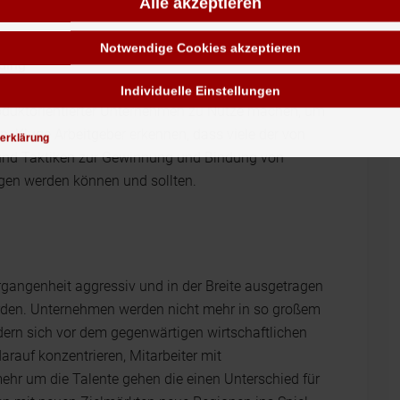
Alle akzeptieren
Notwendige Cookies akzeptieren
ding
didaten und mögliche Bewerber wie echte Kunden
Individuelle Einstellungen
roduktorientierter Unternehmen zu Nutze machen, um
. Kluge Arbeitgeber erkennen, dass viele der von
erklärung
nd Taktiken zur Gewinnung und Bindung von
gen werden können und sollten.
gangenheit aggressiv und in der Breite ausgetragen
werden. Unternehmen werden nicht mehr in so großem
ern sich vor dem gegenwärtigen wirtschaftlichen
auf konzentrieren, Mitarbeiter mit
ehr um die Talente gehen die einen Unterschied für