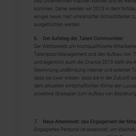
das Unternehmen machen können und es werden
kommen. Daher werden wir 2013 in dem fortda
einiger neuer, hart umkämpfter Schlachtfelde
ausgefochten werden.
6. Der Aufstieg der ‚Talent Communities'
Der Wettbewerb um hochqualifizierte Mitarbeiter
Talentpool-Management und den Aufbau von ‚Ta
und eigentlich auch die Chance 2013 stellt die 
Gewinnung undBindung interner und externer 
dass sie zwar wissen, dass sie in der Zukunft si
dem aktuellen wirtschaftlichen Klima den Luxus
proaktive Strategien zum Aufbau von Beziehunge
7. Neue Arbeitswelt: das Engagement der Mitarb
Engagiertes Personal ist essenziell, um Wachst