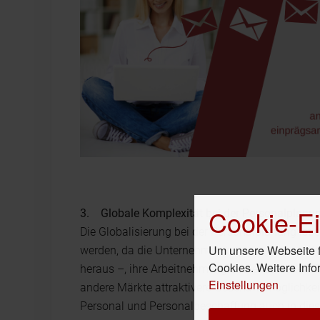
Cookie-Ei
3. Globale Komplexität bei der Personalplanu
Die Globalisierung bei der Personalplanung ist
Um unsere Webseite fü
werden, da die Unternehmen beginnen – sowoh
Cookies. Weitere Info
heraus –, ihre Arbeitnehmer globaler zu sehen.
Einstellungen
andere Märkte attraktivere Geschäftsmöglichkeite
Personal und Personalbeschaffung auch in die