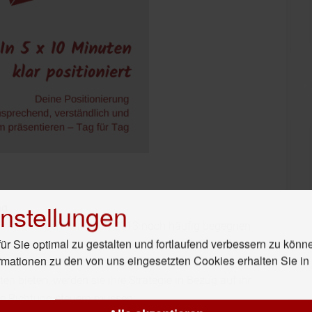
nstellungen
ng
 ein Trend, dem wir auch 2013 noch häufig begegnen
r Sie optimal zu gestalten und fortlaufend verbessern zu könn
l aus dem Wunsch als auch aus der Notwendigkeit
rmationen zu den von uns eingesetzten Cookies erhalten Sie i
 Da Unternehmen international expandieren und
n bieten, werden sie ihre Strategie in Bezug auf ihr
se Richtung steuern müssen.