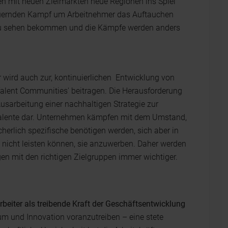
 mit neuen Zielmärkten neue Regionen ins Spiel
uernden Kampf um Arbeitnehmer das Auftauchen
r zu sehen bekommen und die Kämpfe werden anders
 wird auch zur, kontinuierlichen Entwicklung von
lent Communities' beitragen. Die Herausforderung
Ausarbeitung einer nachhaltigen Strategie zur
Talente dar. Unternehmen kämpfen mit dem Umstand,
cherlich spezifische benötigen werden, sich aber in
 nicht leisten können, sie anzuwerben. Daher werden
n mit den richtigen Zielgruppen immer wichtiger.
eiter als treibende Kraft der Geschäftsentwicklung
um und Innovation voranzutreiben – eine stete