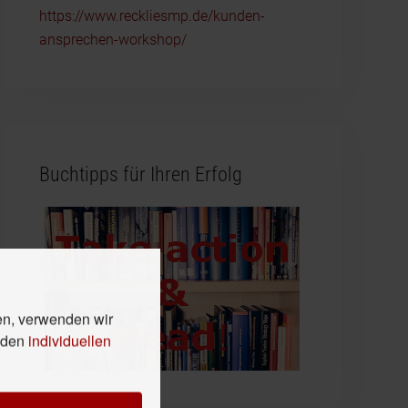
https://www.reckliesmp.de/kunden-
ansprechen-workshop/
Buchtipps für Ihren Erfolg
en, verwenden wir
n den
individuellen