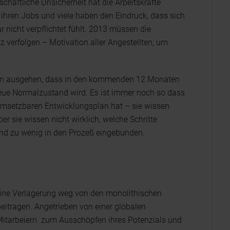
haftliche Unsicherheit hat die Arbeitskräfte
in ihren Jobs und viele haben den Eindruck, dass sich
nicht verpflichtet fühlt. 2013 müssen die
z verfolgen – Motivation aller Angestellten, um
avon ausgehen, dass in den kommenden 12 Monaten
neue Normalzustand wird. Es ist immer noch so dass
 umsetzbaren Entwicklungsplan hat – sie wissen
ber sie wissen nicht wirklich, welche Schritte
sind zu wenig in den Prozeß eingebunden.
 eine Verlagerung weg von den monolithischen
eitragen. Angetrieben von einer globalen
 Mitarbeiern zum Ausschöpfen ihres Potenzials und