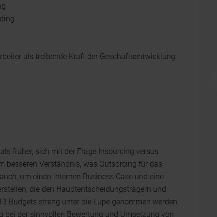
ng
ding
beiter als treibende Kraft der Geschäftsentwicklung
s früher, sich mit der Frage Insourcing versus
um besseren Verständnis, was Outsorcing für das
auch, um einen internen Business Case und eine
 erstellen, die den Hauptentscheidungsträgern und
13 Budgets streng unter die Lupe genommen werden,
g bei der sinnvollen Bewertung und Umsetzung von