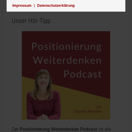
Impressum
|
Datenschutzerklärung
Unser Hör-Tipp
Der
Positionierung Weiterdenken Podcast
ist die