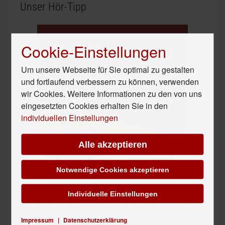
Unser Hör-Tipp
Cookie-Einstellungen
Um unsere Webseite für Sie optimal zu gestalten
und fortlaufend verbessern zu können, verwenden
wir Cookies. Weitere Informationen zu den von uns
eingesetzten Cookies erhalten Sie in den
individuellen Einstellungen
Alle akzeptieren
Notwendige Cookies akzeptieren
Der
Positionierung Weiterdenken Podcast
ist die
Individuelle Einstellungen
kompakte Audio-Show für Selbständige und Solo-
UnternehmerInnen – mit viel Input für Deine
Impressum
|
Datenschutzerklärung