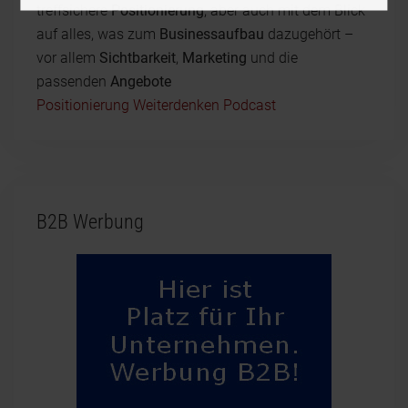
treffsichere
Positionierung
, aber auch mit dem Blick
auf alles, was zum
Businessaufbau
dazugehört –
vor allem
Sichtbarkeit
,
Marketing
und die
passenden
Angebote
Positionierung Weiterdenken Podcast
B2B Werbung