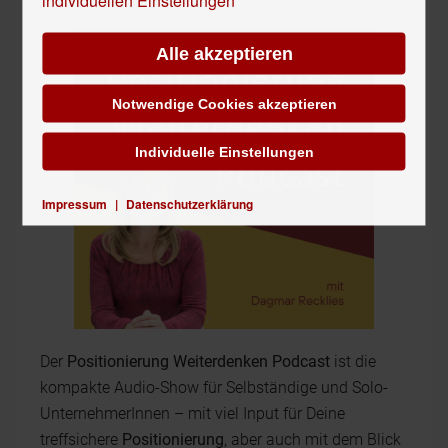
Alle akzeptieren
Notwendige Cookies akzeptieren
Individuelle Einstellungen
Impressum
|
Datenschutzerklärung
Der
Positionierung Weiterdenken Podcast
ist die
kompakte Audio-Show für Selbständige und Solo-
UnternehmerInnen – mit viel Input für Deine
treffsichere
Positionierung
, aber auch mit dem Blick