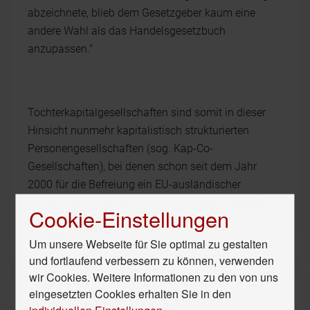
abzeichnete, blieb dem Gesetzgeber kaum eine
andere Wahl als das Handelsgesetzbuch
anzupassen."
Tochterkapitalgesellschaften sind somit in dieser
Hinsicht nunmehr kapitalistisch strukturierten
Personengesellschaften (sog. Kap-Co-
Gesellschaften), bei denen schon seit dem Jahr
2000 für die Befreiung ein EU-ausländischer
Konzernabschluss ausreichend ist, gleichgestellt.
Cookie-Einstellungen
{tortags,336,1}
Um unsere Webseite für Sie optimal zu gestalten
und fortlaufend verbessern zu können, verwenden
wir Cookies. Weitere Informationen zu den von uns
eingesetzten Cookies erhalten Sie in den
Unser Hör-Tipp
individuellen Einstellungen