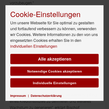
vorzubeugen."
Cookie-Einstellungen
Um unsere Webseite für Sie optimal zu gestalten
Risikomanagement in die Gesamtstrategie
und fortlaufend verbessern zu können, verwenden
integrieren
wir Cookies. Weitere Informationen zu den von uns
Um ihre Risikoneigung und -planung genau zu
eingesetzten Cookies erhalten Sie in den
überprüfen, nutzen Kreditinstitute deshalb
individuellen Einstellungen
Simulationsmodelle, die verschiedene
Risikoszenarien abbilden. Je nach den Ergebnissen
Alle akzeptieren
ihrer Stresstests können sie so ihre Risikoplanung
entsprechend anpassen. Dadurch lassen sich die
Notwendige Cookies akzeptieren
möglichen Auswirkungen bestimmter Management-
Entscheidungen auf die künftige Entwicklung der
Individuelle Einstellungen
Bank analysieren. "So spielt das Risikomanagement
eine immer wichtigere Rolle, um die Wertschöpfung
Impressum
|
Datenschutzerklärung
eines Kreditinstitutes zu definieren und weiteres
Wachstum zu generieren", erklärt Bischof.