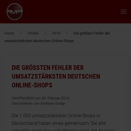
Zum Hauptinhalt springen
Home
Inhalte
2014
Die größten Fehler der
umsatzstärksten deutschen Online-Shops
DIE GRÖSSTEN FEHLER DER U
MSATZSTÄRKSTEN DEUTSCHEN O
NLINE-SHOPS
Veröffentlicht am 28. Februar 2014
Geschrieben von Andreas Graap
Die 1.000 umsatzstärksten Online-Shops in
Deutschland haben eines gemeinsam: Sie alle
schöpfen nicht das volle Potenzial bei der Akquise