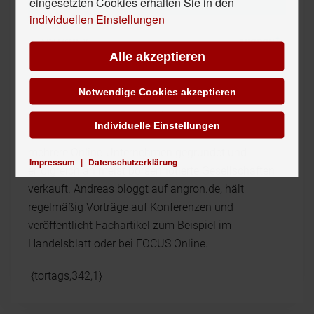
eingesetzten Cookies erhalten Sie in den
individuellen Einstellungen
Alle akzeptieren
Notwendige Cookies akzeptieren
Über den Autor
Andreas Graap ist Online-Marketing Berater und
Individuelle Einstellungen
Internet-Unternehmer seit 1997. Er hat bereits
mehrere Online-Unternehmen gegründet und
Impressum
|
Datenschutzerklärung
erfolgreich an meist börsennotierte Gesellschaften
verkauft. Andreas bloggt auf angron.de, hält
regelmäßig Vorträge auf Konferenzen und
veröffentlicht Fachartikel zum Beispiel im
Handelsblatt oder bei FOCUS Online.
{tortags,342,1}