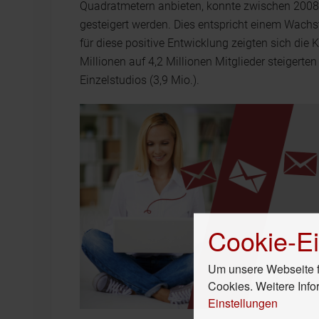
Quadratmetern anbieten, konnte zwischen 2008 
gesteigert werden. Dies entspricht einem Wachs
für diese positive Entwicklung zeigten sich die K
Millionen auf 4,2 Millionen Mitglieder steigerte
Einzelstudios (3,9 Mio.).
Cookie-Ei
Um unsere Webseite fü
Cookies. Weitere Info
Einstellungen