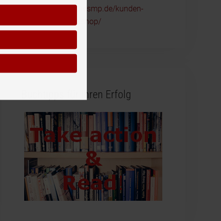
https://www.reckliesmp.de/kunden-
ansprechen-workshop/
Buchtipps für Ihren Erfolg