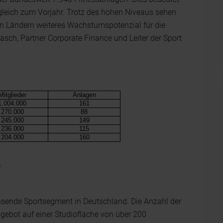
gleich zum Vorjahr. Trotz des hohen Niveaus sehen
en Ländern weiteres Wachstumspotenzial für die
lasch, Partner Corporate Finance und Leiter der Sport
Mitglieder
Anlagen
1.004.000
161
270.000
88
245.000
149
236.000
115
204.000
160
e
hsende Sportsegment in Deutschland. Die Anzahl der
ngebot auf einer Studiofläche von über 200