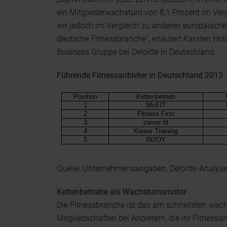
ein Mitgliederwachstum von 8,1 Prozent im Ver
wir jedoch im Vergleich zu anderen europäisch
deutsche Fitnessbranche", erläutert Karsten Hol
Business Gruppe bei Deloitte in Deutschland.
Führende Fitnessanbieter in Deutschland 2013
Position
Kettenbetrieb
1
McFIT
2
Fitness First
3
clever fit
4
Kieser Training
5
INJOY
Quelle: Unternehmensangaben, Deloitte-Analys
Kettenbetriebe als Wachstumsmotor
Die Fitnessbranche ist das am schnellsten wac
Mitgliedschaften bei Anbietern, die ihr Fitnessa