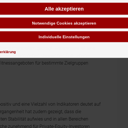
Alle akzeptieren
Notwendige Cookies akzeptieren
t die Fitnessbranche einen Wandel, in der eine
versprechens über den Geschäftserfolg der
Individuelle Einstellungen
ist einerseits durch eine anhaltende Polarisierung
Premiumanbietern geprägt. Andererseits ist eine
erklärung
ten, da sich neben klassischen Full-Service-
 Fitnessangeboten für bestimmte Zielgruppen
itiv und eine Vielzahl von Indikatoren deutet auf
rgangenheit hat zudem gezeigt, dass die
ten Stabilität aufwies und in allen Bereichen
che zunehmend für Private-Equity-Investoren