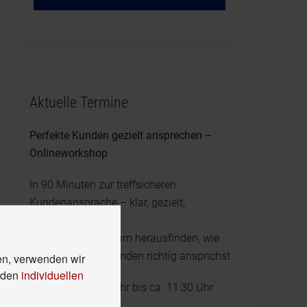
Aktuelle Termine
Perfekte Kunden gezielt ansprechen –
Onlineworkshop
In 90 Minuten zur treffsicheren
Kundenansprache – klar, gezielt,
wirkungsvoll
Lass uns gemeinsam herausfinden, wie
Du die richtigen Kunden richtig ansprichst
en, verwenden wir
n den
individuellen
23.3.2025, 10:00 Uhr bis ca. 11:30 Uhr