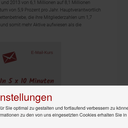
und 2013 von 6,1 Millionen auf 8,1 Millionen
tum von 5,9 Prozent pro Jahr. Hauptverantwortlich
ettenbetriebe, die ihre Mitgliederzahlen um 1,7
n und somit mehr Aktive aufwiesen als die
nstellungen
r Sie optimal zu gestalten und fortlaufend verbessern zu könn
rmationen zu den von uns eingesetzten Cookies erhalten Sie i