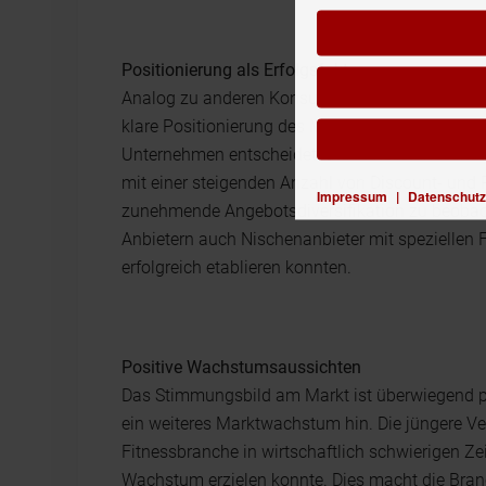
Positionierung als Erfolgsfaktor
Analog zu anderen Konsumentenmärkten vollzieh
klare Positionierung des Marken- und Leistungs
Unternehmen entscheidet. Die Fitnesslandschaft 
mit einer steigenden Anzahl von Discount- und 
Impressum
|
Datenschutz
zunehmende Angebotsdiversifikation zu beobach
Anbietern auch Nischenanbieter mit speziellen
erfolgreich etablieren konnten.
Positive Wachstumsaussichten
Das Stimmungsbild am Markt ist überwiegend pos
ein weiteres Marktwachstum hin. Die jüngere Ve
Fitnessbranche in wirtschaftlich schwierigen Zei
Wachstum erzielen konnte. Dies macht die Bran