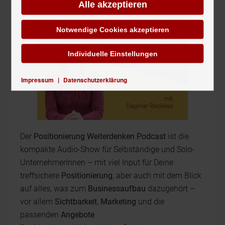
Alle akzeptieren
Notwendige Cookies akzeptieren
Individuelle Einstellungen
Impressum
|
Datenschutzerklärung
Der
Positionierung Weiterdenken Podcast
ist die
kompakte Audio-Show für Selbständige und Solo-
UnternehmerInnen – mit viel Input für Deine
treffsichere
Positionierung
, aber auch mit dem Blick
auf alles, was zum
Businessaufbau
dazugehört –
vor allem
Sichtbarkeit
,
Marketing
und die
passenden
Angebote