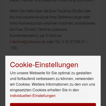
Markt-, Werbe- und Usability-Forschung durchführt.
Wenn Sie mehr über die Eye-Tracking-Studie oder
die individuelle Analyse Ihrer Stellenanzeige oder
Ihres Karriereportals erfahren möchten, kontaktieren
Sie Frau Christin Temme (Jobware-
Kundenberaterin), per E-Mail an
c.temme@jobware.de
oder Tel. 0 52 51/54 01 –
190.
{tortags,355,1}
Cookie-Einstellungen
Um unsere Webseite für Sie optimal zu gestalten
und fortlaufend verbessern zu können, verwenden
Unser Hör-Tipp
wir Cookies. Weitere Informationen zu den von uns
eingesetzten Cookies erhalten Sie in den
individuellen Einstellungen