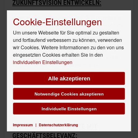
ZUKUNFTSVISION ENTWICKELN:
Cookie-Einstellungen
Unternehmen sollten vorerst ihre Kernkompetenzen
definieren und sie mit den Bedürfnissen des Markts
Um unsere Webseite für Sie optimal zu gestalten
abgleichen. Dabei sollten sie auch ihre digitalen
und fortlaufend verbessern zu können, verwenden
Fähigkeiten bei Themen wie Forschung und
wir Cookies. Weitere Informationen zu den von uns
Entwicklung, Produktion, Lieferkette, Marketing und
eingesetzten Cookies erhalten Sie in den
Vertrieb unter die Lupe nehmen. Außerdem sollten
individuellen Einstellungen
sie Branchentrends, Kundenbedürfnisse,
Wettbewerber und Technologien beobachten und
Alle akzeptieren
mithilfe von Experten aus verschiedenen Bereichen
– Zukunftsforschern, Innovatoren, Unternehmern,
Notwendige Cookies akzeptieren
eigenen Managern, Stakeholdern und Kunden –
Zukunftsszenarien entwerfen.
Individuelle Einstellungen
Impressum
|
Datenschutzerklärung
DIGITALE ANSATZPUNKTE MIT
GESCHÄFTSRELEVANZ: