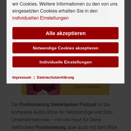
wir Cookies. Weitere Informationen zu den von uns
eingesetzten Cookies erhalten Sie in den
individuellen Einstellungen
Alle akzeptieren
Notwendige Cookies akzeptieren
Individuelle Einstellungen
Impressum
|
Datenschutzerklärung
Der
Positionierung Weiterdenken Podcast
ist die
kompakte Audio-Show für Selbständige und Solo-
UnternehmerInnen – mit viel Input für Deine
treffsichere
Positionierung
, aber auch mit dem Blick