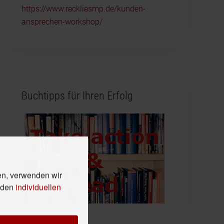
https://www.reckliesmp.de/kunden-
ansprechen-workshop/
Buchtipps für Ihren Erfolg
en, verwenden wir
n den
individuellen