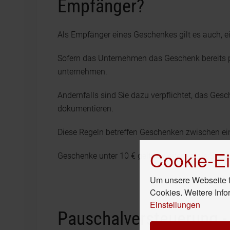
Empfänger?
Als Empfänger eines Geschenkes gilt es auch, e
Sofern das Unternehmen das Geschenk bereits pa
unternehmen.
Andernfalls sind Sie dazu verpflichtet, das Ge
dokumentieren.
Diese Regeln betreffen Geschenken zwischen ei
Cookie-Ei
Geschenke unter 10 € gelten weiterhin als Streu
Um unsere Webseite fü
Cookies. Weitere Info
Einstellungen
Pauschalversteuerung 