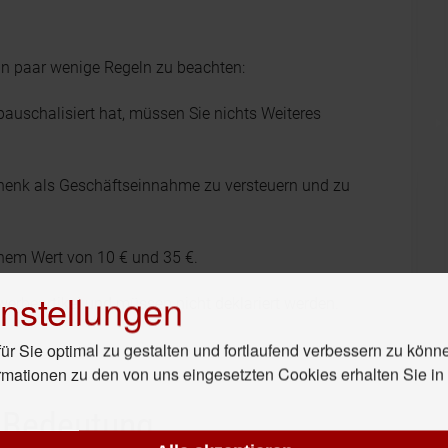
in paar wenige Regeln zu beachten:
uschalisiert hat, müssen Sie nichts Weiteres
schenk als Geschäftseinnahme zu versteuern und zu
nem Wert von 10 € und 35 €.
nstellungen
werbeartikel und müssen nicht deklariert werden.
r Sie optimal zu gestalten und fortlaufend verbessern zu könn
rmationen zu den von uns eingesetzten Cookies erhalten Sie i
- Bedeutung