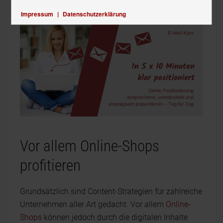
Content Creators.
Impressum
|
Datenschutzerklärung
Vor allem Online-Shops
profitieren
Grundsätzlich sind Content-Strategien für zahlreiche
Unternehmen aller Art gedacht. Vor allem
Online-
Shops
können jedoch durch die digitalen Inhalte