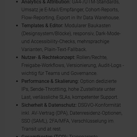
Analytics & Attribution:
GA4-/UTM-Standards,
Umsatz je E-Mail/Empfänger, Cohort-Reports,
Flow-Reporting, Export in Ihr Data Warehouse.
Templates & Editor:
Modularer Baukasten
(Designsystem/Blöcke), responsiv, Dark-Mode-
und Accessibility-Checks, mehrsprachige
Varianten, Plain-Text-Fallback.
Nutzer- & Rechtekonzept:
Rollen/Rechte,
Freigabe-Workflows, Versionierung, Audit-Logs -
wichtig für Teams und Governance.
Performance & Skalierung:
Option dedizierte
IPs, Sende-Throttling, hohe Zustellrate unter
Last, verlässliche SLAs, kompetenter Support.
Sicherheit & Datenschutz:
DSGVO-Konformität
inkl. AV-Vertrag (DPA), Datenresidenz-Optionen,
SSO (SAML), 2FA/MFA, Verschlüsselung im
Transit und at rest.
Gesamtkosten (TCO):
Transparente