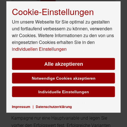
Cookie-Einstellungen
Um unsere Webseite für Sie optimal zu gestalten
5) Content, der konvertiert -
und fortlaufend verbessern zu können, verwenden
wir Cookies. Weitere Informationen zu den von uns
klar, zugänglich, testbar
eingesetzten Cookies erhalten Sie in den
individuellen Einstellungen
Bringen Sie die Kernbotschaft sofort ins
Betreff-/Preheader-Duo und in den ersten Absatz.
Alle akzeptieren
Schreiben Sie konkret mit echtem Text, klarer
Hierarchie, hohem Kontrast und Alt-Texten. Setzen
Notwendige Cookies akzeptieren
Sie eine sichtbare Primär-CTA und mobilfreundliche
Einspalter mit großzügigen Buttons. Personalisieren
Individuelle Einstellungen
Sie gezielt auf Basis von Zero-Party-Daten mit
wenigen dynamischen Modulen statt
Impressum
|
Datenschutzerklärung
Namensfloskeln im Fließtext. Testen Sie pro
Kampagne nur eine Hauptvariable und legen Sie
vorher den Erfolgswert fest. Erfolgreiche Varianten