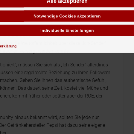
Alle akzeptieren
tlich, wenn Menschen selbiger beraubt werden. Nach
Notwendige Cookies akzeptieren
ise wurden viele Kommunikationskanäle im Land
ein Verbot, aus dem Land von den entstehenden
Individuelle Einstellungen
nicht daran, über ihr Mobiltelefon aktuelle
dass die Weltöffentlichkeit über diese „Ich-Sender"
erklärung
rmationen versorgt werden konnte.
ioniert", müssen Sie sich als „Ich-Sender" allerdings
müssen eine regelrechte Beziehung zu Ihren Followern
tmachen. Geben Sie ihnen das authentische Gefühl,
 können. Das dauert seine Zeit, kostet viel Mühe und
hen, kommt früher oder später aber der ROE, der
unity hinaus bekannt wird, sollten Sie jede nur
Der Getränkehersteller Pepsi hat dazu seine eigene
bei.