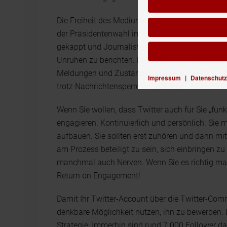
Die Freiheit des Mediums wird andererseits deu
der Präsidentenwahl im Iran 2009 beispielswe
gekappt und Journalisten erhielten zeitweilig 
Unruhen zu berichten. Das hinderte viele Bürger 
Meldungen und Zustandsberichte zu twittern, so 
Impressum
|
Datenschutz
trotz Nachrichtensperre mit authentischen Info
Wenn Sie wollen, dass Twitter auch für Sie „funkt
engagieren. Kontinuierlich und persönlich. Sie 
aufbauen. Sie sollten erst zuhören und dann mi
am Prozess beteiligt zu sein, sich einbringen zu
manchmal auch Nerven. Wenn Sie es richtig mac
Return on Engagement!
Damit Ihr Twitter-Account über die Twitter-Comm
denkbare Möglichkeit nutzen, ihn zu bewerben. 
Strategie: Immerhin sind rund 7.000 Follower da