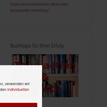
https://www.reckliesmp.de/kunden-
ansprechen-workshop/
Buchtipps für Ihren Erfolg
en, verwenden wir
n den
individuellen