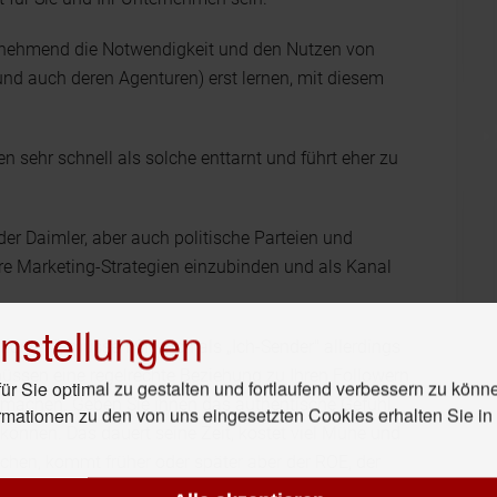
nehmend die Notwendigkeit und den Nutzen von
und auch deren Agenturen) erst lernen, mit diesem
 sehr schnell als solche enttarnt und führt eher zu
r Daimler, aber auch politische Parteien und
re Marketing-Strategien einzubinden und als Kanal
nstellungen
ioniert", müssen Sie sich als „Ich-Sender" allerdings
müssen eine regelrechte Beziehung zu Ihren Followern
r Sie optimal zu gestalten und fortlaufend verbessern zu könn
tmachen. Geben Sie ihnen das authentische Gefühl,
rmationen zu den von uns eingesetzten Cookies erhalten Sie i
 können. Das dauert seine Zeit, kostet viel Mühe und
hen, kommt früher oder später aber der ROE, der