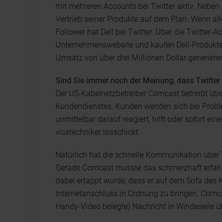
mit mehreren Accounts bei Twitter aktiv. Neben
Vertrieb seiner Produkte auf dem Plan. Wenn alle
Follower hat Dell bei Twitter. Über die Twitte
Unternehmenswebsite und kaufen Dell-Produkte. 
Umsatz von über drei Millionen Dollar generiere
Sind Sie immer noch der Meinung, dass Twitter
Der US-Kabelnetzbetreiber Comcast betreibt über
Kundendienstes. Kunden wenden sich bei Problem
unmittelbar darauf reagiert, hilft oder sofort eine
vicetechniker losschickt.
Natürlich hat die schnelle Kommunikation über T
Gerade Comcast musste das schmerzhaft erfahre
dabei ertappt wurde, dass er auf dem Sofa des K
Internetanschluss in Ordnung zu bringen. Comca
Handy-Video belegte) Nachricht in Windeseile übe