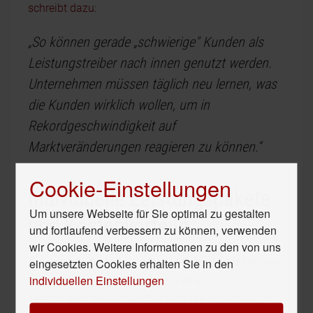
schreibt dazu
:
„So können gerade „schwierige" Kunden als
Leistungstreiber nach innen genutzt werden.
Unternehmen müssen täglich neu lernen, was
die Kunden wirklich wollen, um in
Rekordgeschwindigkeit auf
Marktveränderungen reagieren zu können.“
Cookie-Einstellungen
Individuelle Leistungspakete
Um unsere Webseite für Sie optimal zu gestalten
und Kostenvorteile
und fortlaufend verbessern zu können, verwenden
wir Cookies. Weitere Informationen zu den von uns
eingesetzten Cookies erhalten Sie in den
Eine weitere Sorge, die gerade Startups und kleinere
individuellen Einstellungen
Unternehmen von der Nutzung eines
Telefondienstleisters abhält sind die Kosten. Doch