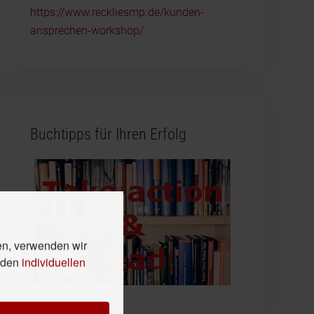
https://www.reckliesmp.de/kunden-
ansprechen-workshop/
Buchtipps für Ihren Erfolg
en, verwenden wir
n den
individuellen