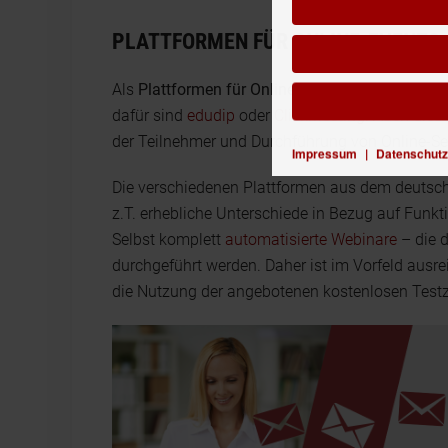
PLATTFORMEN FÜR ONLINE-EVENTS
Als
Plattformen für Online-Events
haben sich zah
dafür sind
edudip
oder
ClickMeeting
. Auch dies
der Teilnehmer und Durchführung von Online-S
Impressum
|
Datenschutz
Die verschiedenen Plattformen aus dem deutsch
z.T. erhebliche Unterschiede in Bezug auf Funkt
Selbst komplett
automatisierte Webinare
– die d
durchgeführt werden. Daher ist im Vorfeld ausr
die Nutzung der angebotenen kostenlosen Testz