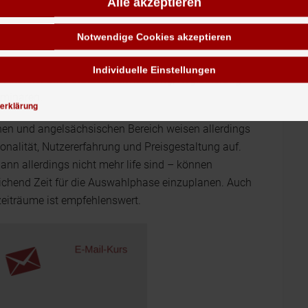
Alle akzeptieren
Notwendige Cookies akzeptieren
lreiche Webinarplattformen etabliert. Beispiele
Individuelle Einstellungen
e Anbieter unterstützen Vermarktung, Registrierung
eminaren.
erklärung
en und angelsächsischen Bereich weisen allerdings
ionalität, Nutzererfahrung und Preisgestaltung auf.
ann allerdings nicht mehr life sind – können
eichend Zeit für die Auswahlphase einzuplanen. Auch
eiträume ist empfehlenswert.