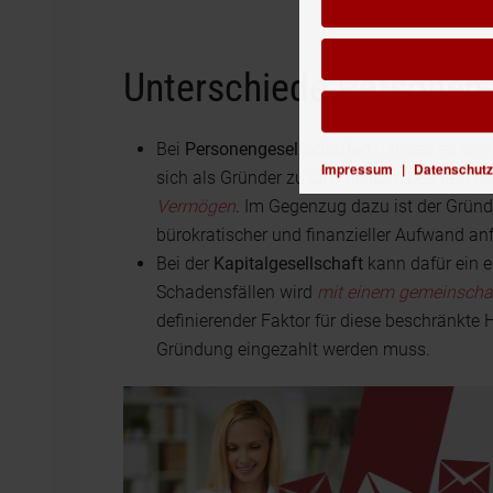
Unterschiede Personen-
Bei
Personengesellschaften
handelt es sic
Impressum
|
Datenschutz
sich als Gründer zusammentun. Deshalb haf
Vermögen
. Im Gegenzug dazu ist der Grün
bürokratischer und finanzieller Aufwand anfä
Bei der
Kapitalgesellschaft
kann dafür ein e
Schadensfällen wird
mit einem gemeinscha
definierender Faktor für diese beschränkte 
Gründung eingezahlt werden muss.