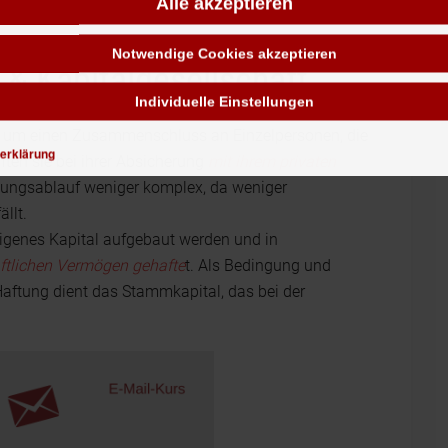
Alle akzeptieren
Notwendige Cookies akzeptieren
 & Kapitalgesellschaft
Individuelle Einstellungen
h um einen Zusammenschluss an Einzelpersonen, die
erklärung
ten sie bei ihrer Absicherung
mit ihrem privaten
dungsablauf weniger komplex, da weniger
llt.
igenes Kapital aufgebaut werden und in
ftlichen Vermögen gehafte
t. Als Bedingung und
Haftung dient das Stammkapital, das bei der