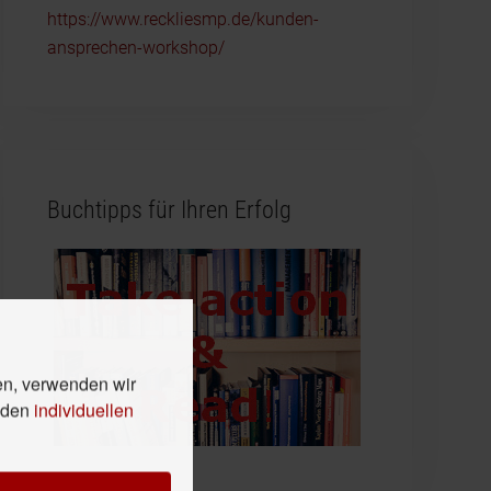
https://www.reckliesmp.de/kunden-
ansprechen-workshop/
Buchtipps für Ihren Erfolg
en, verwenden wir
n den
individuellen