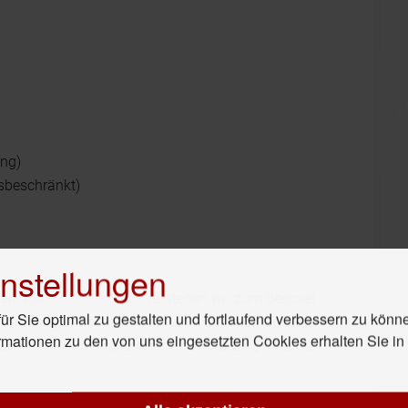
ung)
sbeschränkt)
nstellungen
gen.
Als
Holding GmbH
verstehen wir zum Beispiel
r Sie optimal zu gestalten und fortlaufend verbessern zu könn
g GmbH gründen
, entschließen wir uns stattdessen
rmationen zu den von uns eingesetzten Cookies erhalten Sie i
e GmbH, mit einer spezifischen Verwaltungsstruktur