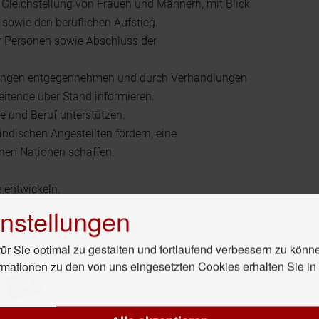
Gleichstellung von Frauen und Männern, mit Blick
, sowie den beruflichen Aufstieg.
r Personen sowie Abschluss der
ungen entgegennehmen und durch Verhandlungen
itende über Stand informieren.
e und Beruf unterstützen.
ändischen Angestellten fördern, eine
nen Nationen schaffen.
 entwickeln.
nstellungen
r Sie optimal zu gestalten und fortlaufend verbessern zu könn
rmationen zu den von uns eingesetzten Cookies erhalten Sie i