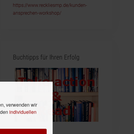
https://www.reckliesmp.de/kunden-
ansprechen-workshop/
Buchtipps für Ihren Erfolg
en, verwenden wir
n den
individuellen