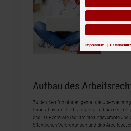
Impressum
|
Datenschutz
Aufbau des Arbeitsrech
Zu den Kernfunktionen gehört die Überwachun
Priorität pyramidisch aufgebaut ist. An erster St
das EU-Recht wie Diskriminierungsverbote und 
öffentlichen Verordnungen und das Arbeitsgeset