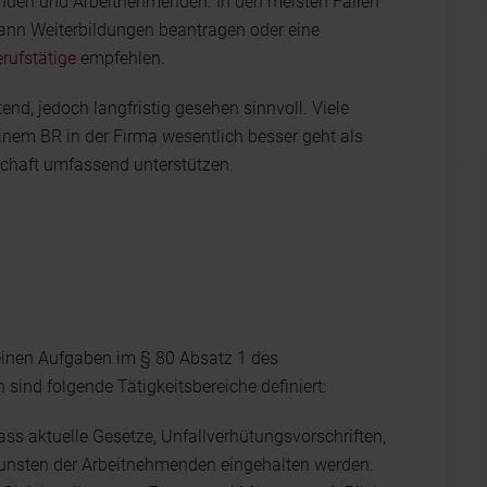
den und Arbeitnehmenden. In den meisten Fällen
kann Weiterbildungen beantragen oder eine
rufstätige
empfehlen.
tend, jedoch langfristig gesehen sinnvoll. Viele
einem BR in der Firma wesentlich besser geht als
gschaft umfassend unterstützen.
meinen Aufgaben im § 80 Absatz 1 des
sind folgende Tätigkeitsbereiche definiert:
dass aktuelle Gesetze, Unfallverhütungsvorschriften,
gunsten der Arbeitnehmenden eingehalten werden.