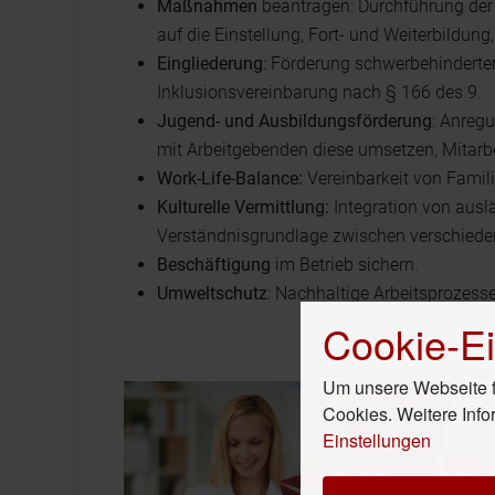
Maßnahmen
beantragen: Durchführung der 
auf die Einstellung, Fort- und Weiterbildung
Eingliederung
: Förderung schwerbehinderte
Inklusionsvereinbarung nach § 166 des 9.
Jugend- und Ausbildungsförderung
: Anreg
mit Arbeitgebenden diese umsetzen, Mitarbe
Work-Life-Balance:
Vereinbarkeit von Famili
Kulturelle Vermittlung:
Integration von ausl
Verständnisgrundlage zwischen verschiede
Beschäftigung
im Betrieb sichern.
Umweltschutz
: Nachhaltige Arbeitsprozesse
Cookie-Ei
Um unsere Webseite fü
Cookies. Weitere Info
Einstellungen