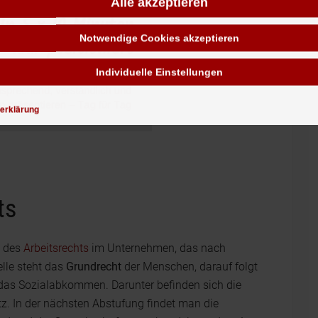
Alle akzeptieren
Notwendige Cookies akzeptieren
Individuelle Einstellungen
erklärung
ts
g des
Arbeitsrechts
im Unternehmen, das nach
elle steht das
Grundrecht
der Menschen, darauf folgt
das Sozialabkommen. Darunter befinden sich die
z. In der nächsten Abstufung findet man die