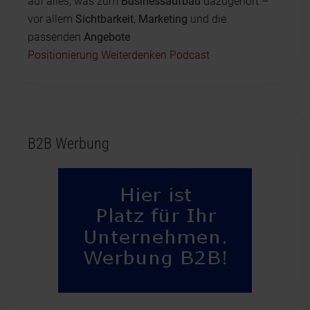
auf alles, was zum
Businessaufbau
dazugehört –
vor allem
Sichtbarkeit
,
Marketing
und die
passenden
Angebote
Positionierung Weiterdenken Podcast
B2B Werbung