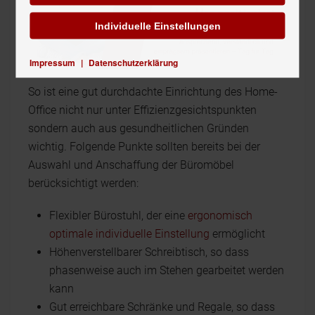
Individuelle Einstellungen
Impressum
|
Datenschutzerklärung
So ist eine gut durchdachte Einrichtung des Home-
Office nicht nur unter Effizienzgesichtspunkten
sondern auch aus gesundheitlichen Gründen
wichtig. Folgende Punkte sollten bereits bei der
Auswahl und Anschaffung der Büromöbel
berücksichtigt werden:
Flexibler Bürostuhl, der eine
ergonomisch
optimale individuelle Einstellung
ermöglicht
Höhenverstellbarer Schreibtisch, so dass
phasenweise auch im Stehen gearbeitet werden
kann
Gut erreichbare Schränke und Regale, so dass