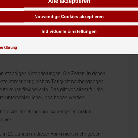
s oftmals keine monatelange Weiterbildung sein,
Alle akzeptieren
fit zu werden. Wer in der Elternzeit ist, sollte zudem
en lassen und immer wieder signalisieren, dass man
Notwendige Cookies akzeptieren
en wahrzunehmen, um dann nahtlos wieder in den
Individuelle Einstellungen
erklärung
von ständigen Veränderungen. Die Zeiten, in denen
Rente immer der gleichen Tätigkeit nachgegangen
ute muss flexibel sein. Das gilt vor allem für die
ere unterschiedliche Jobs haben werden.
lt für Arbeitnehmer und Arbeitgeber radikal
n wie
s in 20 Jahren in dieser Form nicht mehr geben