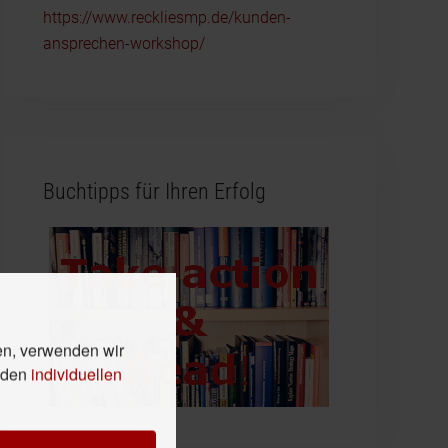
https://www.reckliesmp.de/kunden-
ansprechen-workshop/
Buchtipps für Ihren Erfolg
en, verwenden wir
n den
individuellen