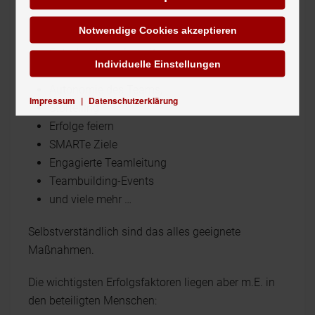
regelmäßig genannt:
Notwendige Cookies akzeptieren
Jedes Teammitglied ist wertvoll
Entscheidungsfreiheit
Individuelle Einstellungen
Aktives zuhören
Autonomie des Teams,
Impressum
|
Datenschutzerklärung
Stortelling
Erfolge feiern
SMARTe Ziele
Engagierte Teamleitung
Teambuilding-Events
und viele mehr …
Selbstverständlich sind das alles geeignete
Maßnahmen.
Die wichtigsten Erfolgsfaktoren liegen aber m.E. in
den beteiligten Menschen: