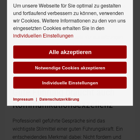
Um unsere Webseite für Sie optimal zu gestalten
Voranschreiten der Projekte. Die wichtigsten Gebote
und fortlaufend verbessern zu können, verwenden
eines Katalysators sind Eigenverantwortung,
wir Cookies. Weitere Informationen zu den von uns
verbindliche Absprachen und Verlässlichkeit.
eingesetzten Cookies erhalten Sie in den
individuellen Einstellungen
So schaffen Katalysatoren beste Voraussetzungen
für das Erzielen von Spitzenleistungen in
Alle akzeptieren
Hochleistungsteams. Sie legen eine perfekte Basis
für die Selbstorganisation ihrer Leute, für Top-
Notwendige Cookies akzeptieren
Performance und wirtschaftlichen Erfolg.
Individuelle Einstellungen
Gute Führung braucht auch
Impressum
|
Datenschutzerklärung
Kommunikationsexzellenz
Professionell geführte Gespräche sind das
wichtigste Stilmittel einer guten Führungskraft. Ein
entscheidendes Merkmal dabei: Nicht fordern und