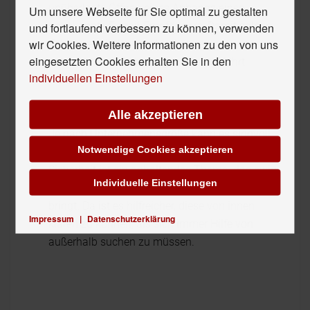
unüberlegte Öffnen eines Anhangs eines
Um unsere Webseite für Sie optimal zu gestalten
unbekannte E-mail-Empfängers. Damit solche
und fortlaufend verbessern zu können, verwenden
wir Cookies. Weitere Informationen zu den von uns
Fehler vermieden werden, können
eingesetzten Cookies erhalten Sie in den
entsprechende Schulungen durchgeführt
individuellen Einstellungen
werden.
Alle akzeptieren
Eigene IT-Abteilung
:
Je nach Unternehmensgröße kann es sinnvoll
Notwendige Cookies akzeptieren
sein, eine IT-Abteilung zu etablieren. IT-
Sicherheit ist ein anhaltendes Thema, das ewig
Individuelle Einstellungen
neue Herausforderungen und Probleme mit sich
bringt. Da ist es hilfreicher, diese von innen
Impressum
|
Datenschutzerklärung
klären zu können, als sich immer Hilfe von
außerhalb suchen zu müssen.