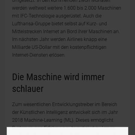
umgesetzt. In den kommenden zwölf Monaten
werden weltweit weitere 1.600 bis 2.000 Maschinen
mit IFC-Technologie ausgerüstet. Auch die
Lufthansa-Gruppe bietet selbst auf Kurz- und
Mittelstrecken Internet an Bord ihrer Maschinen an.
Im nächsten Jahr werden Airlines knapp eine
Milliarde US-Dollar mit den kostenpflichtigen
Internet-Diensten erlösen.
Die Maschine wird immer
schlauer
Zum wesentlichen Entwicklungstreiber im Bereich
der Künstlichen Intelligenz entwickelt sich im Jahr
2018 Machine-Learning (ML). Dieses ermöglicht
Systemen, aus Erfahrung automatisiert zu lernen