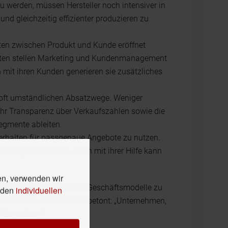
werden, müssen Hersteller noch intensiver in
nd gleichzeitig effizienter produzieren zu
ten zwischen Produkt und Kunde eröffnet
esten stellen Marketing und Kundenmanagement
mit ihren Kunden generieren sie zusätzliches
, oft umständlichen Absatzwege. Weniger
hr Transparenz über Verkaufszahlen sowie die
egmente ableiten.
erhalten für passgenaue Angebote zu nutzen.
serfolg von Marken. Denn mit ihrer Hilfe kann
en, verwenden wir
 weiter rein auf westliche Geschäftsmodelle zu
n den
individuellen
inschwenken. Athanassiou betont: „Unternehmen,
tze setzen.“