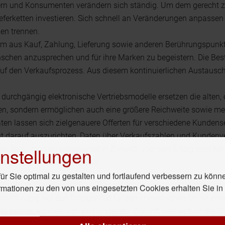
rn und Konsumenten verändern sich ständig. Um dem gerecht zu 
ferketten investieren. Sich schnell an Veränderungen anpassen u
en trennen.
em aus Kauf, Zahlung, Lieferung sowie anderen Berührungspunk
nschen anzusprechen und für ihre Marken zu begeistern. Die B
uf den Verkaufsprozess. Aus diesem kontinuierlichen Austausch 
durchgängig elektronische Vertriebsmodelle ersetzen die alten
en, sondern ermöglichen auch eine größere Reichweite sowie me
ten lassen sich zielgenauere Offerten für verschiedene Kundens
st darauf auszurichten, Daten über Verkaufszahlen und Kundenv
nstellungen
uer Technologien entscheidet in Zukunft über den Erfolg oder Mis
unden besser bedient werden.
r Sie optimal zu gestalten und fortlaufend verbessern zu könn
chtung China“, stellt Bain-Partner Athanassiou fest. Statt sich
rmationen zu den von uns eingesetzten Cookies erhalten Sie i
eshalb zügig auf den Erfolgspfad für den chinesischen Markt e
 gelingt, können sich im Handel der Zukunft weltweit an die Spi